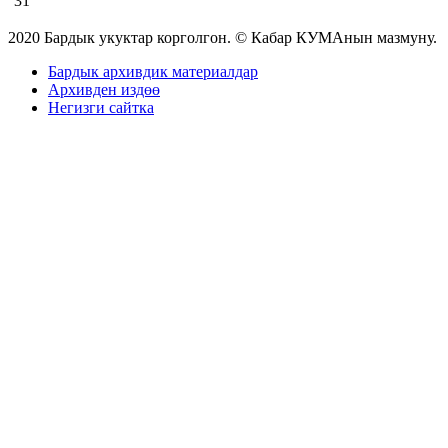
31
2020 Бардык укуктар корголгон. © Кабар КУМАнын мазмуну.
Бардык архивдик материалдар
Архивден издөө
Негизги сайтка