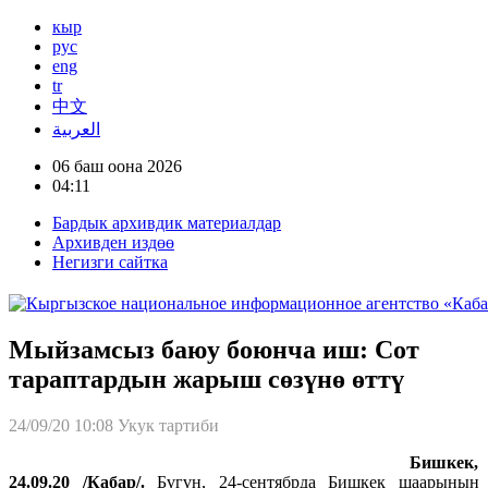
кыр
рус
eng
tr
中文
العربية
06 баш оона 2026
04:11
Бардык архивдик материалдар
Архивден издөө
Негизги сайтка
Мыйзамсыз баюу боюнча иш: Сот
тараптардын жарыш сөзүнө өттү
24/09/20 10:08
Укук тартиби
Бишкек,
24.09.20 /Кабар/.
Бүгүн, 24-сентябрда Бишкек шаарынын