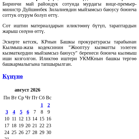
Биринчи май райондук сотунда мурдагы вице-премьер-
министр Дүйшөнбек Зилалиевдин мыйзамсыз баюусу боюнча
соттук отурум болуп өттү.
Сот иштин материалдарын иликтөөнү бүтүп, тараптардын
жарыш сөзүнө өттү.
Эскерте кетсек, КРнын Башкы прокуратурасы тарабынан
Кылмыш-жаза кодексинин "Жооптуу кызматты ээлеген
кызматкердин мыйзамсыз баюусу" беренеси боюнча кылмыш
иши козголгон. Иликтөө иштери УКМКнын башкы тергөө
башкармалыгына тапшырылган.
Күнүнө
август 2026
Пн
Вт
Ср
Чт
Пт
Сб
Вс
1
2
3
4
5
6
7
8
9
10
11
12
13
14
15
16
17
18
19
20
21
22
23
24
25
26
27
28
29
30