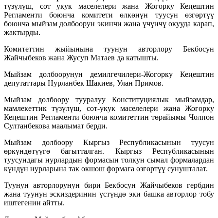
түзүлүш, сот укук маселелери жана Жогорку Кеңештин
Регламенти боюнча комитети өлкөнүн туусун өзгөртүү
боюнча мыйзам долбоорун экинчи жана үчүнчү окууда карап,
жактырды.
Комитеттин жыйынына туунун авторлору Бекбосун
Жайчыбеков жана Жусуп Матаев да катышты.
Мыйзам долбоорунун демилгечилери-Жогорку Кеңештин
депутаттары Нурланбек Шакиев, Улан Примов.
Мыйзам долбоору тууралуу Конституциялык мыйзамдар,
мамлекеттик түзүлүш, сот-укук маселелери жана Жогорку
Кеңештин Регламенти боюнча комитеттин төрайымы Чолпон
Султанбекова маалымат берди.
Мыйзам долбоору Кыргыз Республикасынын туусун
өркүндөтүүгө багытталган. Кыргыз Республикасынын
туусундагы нурлардын формасын толкун сымал формалардан
күндүн нурларына так окшош формага өзгөртүү сунушталат.
Туунун авторлорунун бири Бекбосун Жайчыбеков гербдин
жана туунун эскиздеринин үстүндө эки башка авторлор тобу
иштегенин айтты.