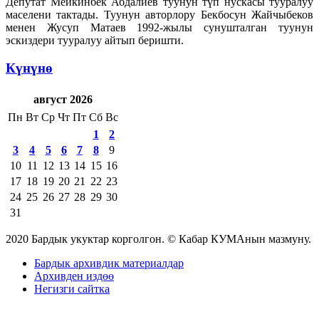
Депутат Мейкинбек Абдалиев туунун түп нускасы тууралуу
маселени тактады. Туунун авторлору Бекбосун Жайчыбеков
менен Жусуп Матаев 1992-жылы сунушталган туунун
эскиздери тууралуу айтып беришти.
Күнүнө
август 2026
Пн
Вт
Ср
Чт
Пт
Сб
Вс
1
2
3
4
5
6
7
8
9
10
11
12
13
14
15
16
17
18
19
20
21
22
23
24
25
26
27
28
29
30
31
2020 Бардык укуктар корголгон. © Кабар КУМАнын мазмуну.
Бардык архивдик материалдар
Архивден издөө
Негизги сайтка