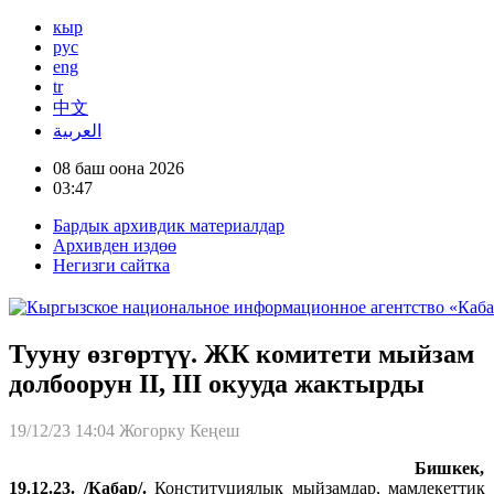
кыр
рус
eng
tr
中文
العربية
08 баш оона 2026
03:47
Бардык архивдик материалдар
Архивден издөө
Негизги сайтка
Тууну өзгөртүү. ЖК комитети мыйзам
долбоорун II, III окууда жактырды
19/12/23 14:04
Жогорку Кеңеш
Бишкек,
19.12.23. /Кабар/.
Конституциялык мыйзамдар, мамлекеттик