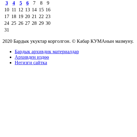
3
4
5
6
7
8
9
10
11
12
13
14
15
16
17
18
19
20
21
22
23
24
25
26
27
28
29
30
31
2020 Бардык укуктар корголгон. © Кабар КУМАнын мазмуну.
Бардык архивдик материалдар
Архивден издөө
Негизги сайтка