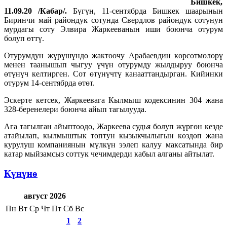
Бишкек,
11.09.20 /Кабар/.
Бүгүн, 11-сентябрда Бишкек шаарынын
Биринчи май райондук сотунда Свердлов райондук сотунун
мурдагы соту Элвира Жаркееванын иши боюнча отурум
болуп өттү.
Отурумдун жүрүшүндө жактоочу Арабаевдин көрсөтмөлөрү
менен таанышып чыгуу үчүн отурумду жылдыруу боюнча
өтүнүч келтирген. Сот өтүнүчтү канааттандырган. Кийинки
отурум 14-сентябрда өтөт.
Эскерте кетсек, Жаркеевага Кылмыш кодексинин 304 жана
328-беренелери боюнча айып тагылууда.
Ага тагылган айыптоодо, Жаркеева судья болуп жүргөн кезде
атайылап, кылмыштык топтун кызыкчылыгын көздөп жана
курулуш компаниянын мүлкүн ээлеп калуу максатында бир
катар мыйзамсыз соттук чечимдерди кабыл алганы айтылат.
Күнүнө
август 2026
Пн
Вт
Ср
Чт
Пт
Сб
Вс
1
2