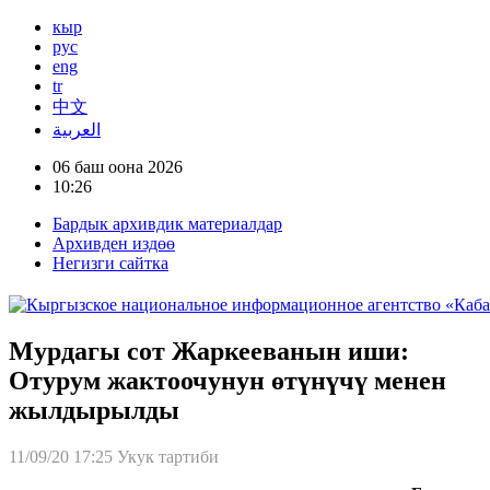
кыр
рус
eng
tr
中文
العربية
06 баш оона 2026
10:26
Бардык архивдик материалдар
Архивден издөө
Негизги сайтка
Мурдагы сот Жаркееванын иши:
Отурум жактоочунун өтүнүчү менен
жылдырылды
11/09/20 17:25
Укук тартиби