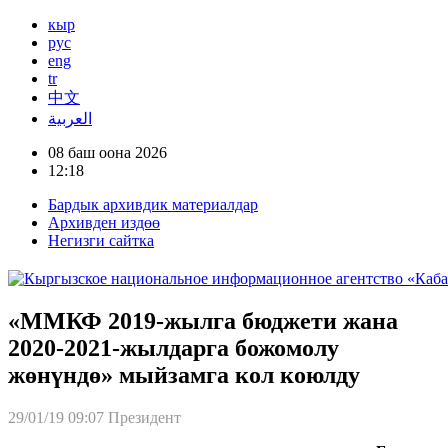
кыр
рус
eng
tr
中文
العربية
08 баш оона 2026
12:18
Бардык архивдик материалдар
Архивден издөө
Негизги сайтка
«ММКФ 2019-жылга бюджети жана
2020-2021-жылдарга божомолу
жөнүндө» мыйзамга кол коюлду
29/01/19 09:07
Президент