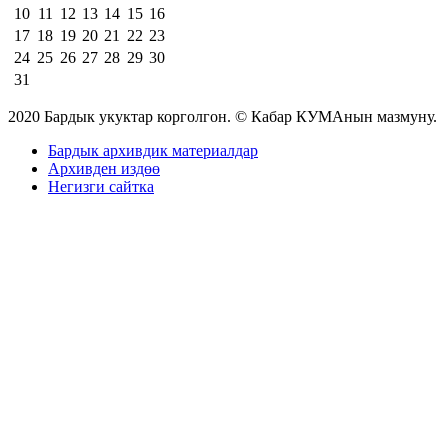
10
11
12
13
14
15
16
17
18
19
20
21
22
23
24
25
26
27
28
29
30
31
2020 Бардык укуктар корголгон. © Кабар КУМАнын мазмуну.
Бардык архивдик материалдар
Архивден издөө
Негизги сайтка