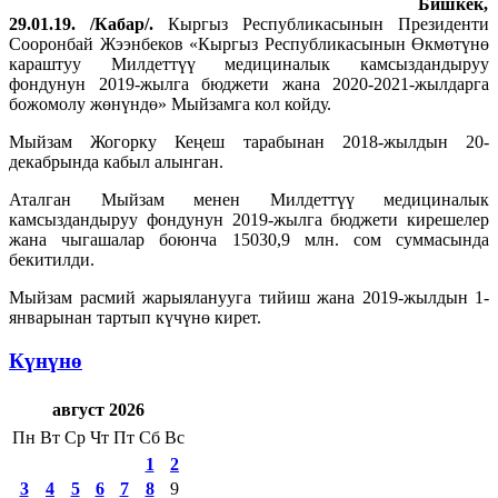
Бишкек,
29.01.19. /Кабар/.
Кыргыз Республикасынын Президенти
Сооронбай Жээнбеков «Кыргыз Республикасынын Өкмөтүнө
караштуу Милдеттүү медициналык камсыздандыруу
фондунун 2019-жылга бюджети жана 2020-2021-жылдарга
божомолу жөнүндө» Мыйзамга кол койду.
Мыйзам Жогорку Кеңеш тарабынан 2018-жылдын 20-
декабрында кабыл алынган.
Аталган Мыйзам менен Милдеттүү медициналык
камсыздандыруу фондунун 2019-жылга бюджети кирешелер
жана чыгашалар боюнча 15030,9 млн. сом суммасында
бекитилди.
Мыйзам расмий жарыяланууга тийиш жана 2019-жылдын 1-
январынан тартып күчүнө кирет.
Күнүнө
август 2026
Пн
Вт
Ср
Чт
Пт
Сб
Вс
1
2
3
4
5
6
7
8
9