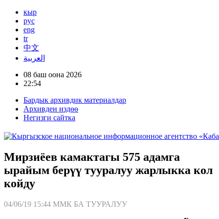
кыр
рус
eng
tr
中文
العربية
08 баш оона 2026
22:54
Бардык архивдик материалдар
Архивден издөө
Негизги сайтка
Мирзиёев камактагы 575 адамга
ырайым берүү тууралуу жарлыкка кол
койду
04/06/19 15:44
ММК БА ТУУРАЛУУ