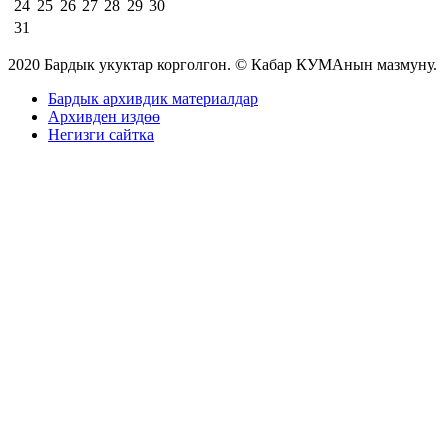
24
25
26
27
28
29
30
31
2020 Бардык укуктар корголгон. © Кабар КУМАнын мазмуну.
Бардык архивдик материалдар
Архивден издөө
Негизги сайтка