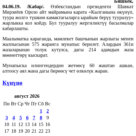
Бишкек,
04.06.19. /Кабар/.
Өзбекстандын президенти Шавкат
Мирзиёев Орозо айт майрамына карата «Кылганына өкүнүп,
туура жолго түшкөн камактагыларга ырайым берүү тууралуу»
жарлыкка кол койду. Бул тууралуу жергиликтүү басылмалар
кабарлашты.
Маалыматка караганда, мамлекет башчынын жарлыгы менен
жалпысынан 575 жаранга мунапыс берилет. Алардын 361и
жазаларынан толук кутулса, дагы 214 адамдын жаза
мөөнөттөрү кыскарат.
Мунапыска илингендердин жетөөсү 60 жаштан ашкан,
алтоосу аял жана дагы бирөөсү чет өлкөлүк жаран.
Күнүнө
август 2026
Пн
Вт
Ср
Чт
Пт
Сб
Вс
1
2
3
4
5
6
7
8
9
10
11
12
13
14
15
16
17
18
19
20
21
22
23