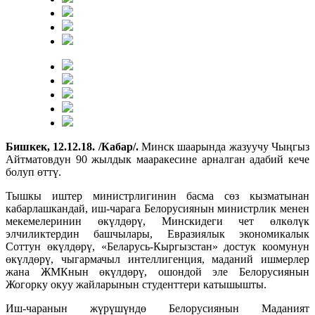
Бишкек, 12.12.18. /Кабар/.
Минск шаарында жазуучу Чыңгыз
Айтматовдун 90 жылдык мааракесине арналган адабий кече
болуп өттү.
Тышкы иштер министрлигинин басма сөз кызматынан
кабарлашкандай, иш-чарага Белорусиянын министрлик менен
мекемелеринин өкүлдөрү, Минскидеги чет өлкөлүк
элчиликтердин башчылары, Евразиялык экономикалык
Соттун өкүлдөрү, «Беларусь-Кыргызстан» достук коомунун
өкүлдөрү, чыгармачыл интеллигенция, маданий ишмерлер
жана ЖМКнын өкүлдөрү, ошондой эле Белорусиянын
Жогорку окуу жайларынын студенттери катышышты.
Иш-чаранын жүрүшүндө Белорусиянын Маданият