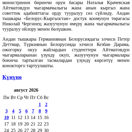
министринин биринчи орун басары Наталья Крачевская
Айтматовдун чыгармачылыгы жана анын кыргыз жана
советтик адабияттагы орду тууралуу сөз сүйлөдү. Андан
тышкары «Белорус-Кыргызстан» достук коомунун төрагасы
Николай Чергинец жазуучунун өмүрү жана чыгармачылыгы
тууралуу ойлору менен бөлүшкөн.
Андан тышкары Германиянын Белорусиядагы элчиси Петер
Деттмар, Түркиянын Белорусияда элчиси Кезбан Дарама,
ожогорку окуу жайлардын студенттери Айтматовдун
чыгармаларынан үзүндү окуп, жазуучунун чыгармалары
боюнча тартылган тасмалардан үзүндү көрсөтүү менен
конокторго тартуулашты.
Күнүнө
август 2026
Пн
Вт
Ср
Чт
Пт
Сб
Вс
1
2
3
4
5
6
7
8
9
10
11
12
13
14
15
16
17
18
19
20
21
22
23
24
25
26
27
28
29
30