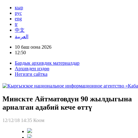
кыр
рус
eng
tr
中文
العربية
10 баш оона 2026
12:50
Бардык архивдик материалдар
Архивден издөө
Негизги сайтка
Минскте Айтматовдун 90 жылдыгына
арналган адабий кече өттү
12/12/18 14:35
Коом