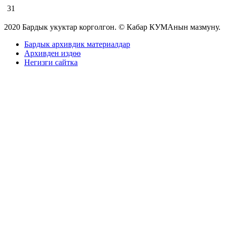
31
2020 Бардык укуктар корголгон. © Кабар КУМАнын мазмуну.
Бардык архивдик материалдар
Архивден издөө
Негизги сайтка