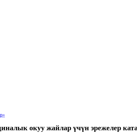
циналык окуу жайлар үчүн эрежелер кат