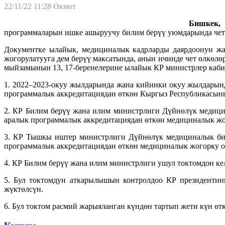
22/11/22 11:28
Өкмөт
Бишкек, 
программаларын ишке ашыруучу билим берүү уюмдарында чет 
Документке ылайык, медициналык кадрларды даярдоонун жа
жогорулатууга дем берүү максатында, анын ичинде чет өлкө
мыйзамынын 13, 17-беренелерине ылайык КР министрлер каби
1. 2022–2023-окуу жылдарында жана кийинки окуу жылдарын
программалык аккредитациядан өткөн Кыргыз Республикасыны
2. КР Билим берүү жана илим министрлиги Дүйнөлүк медицин
аралык программалык аккредитациядан өткөн медициналык жог
3. КР Тышкы иштер министрлиги Дүйнөлүк медициналык били
программалык аккредитациядан өткөн медициналык жогорку ок
4. КР Билим берүү жана илим министрлиги ушул токтомдон ке
5. Бул токтомдун аткарылышын контролдоо КР президентин
жүктөлсүн.
6. Бул токтом расмий жарыяланган күндөн тартып жети күн өт