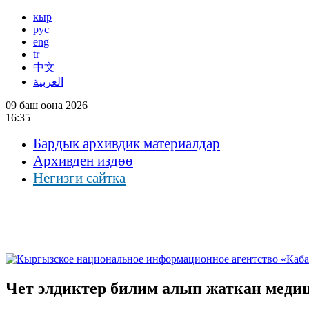
кыр
рус
eng
tr
中文
العربية
09 баш оона 2026
16:35
Бардык архивдик материалдар
Архивден издөө
Негизги сайтка
Чет элдиктер билим алып жаткан меди