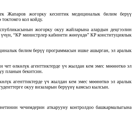
ек Жапаров жогорку кесиптик медициналык билим берүү
токтомго кол койду.
еспубликасынын жогорку окуу жайларына алардын деңгээлин
 үчүн, “КР министрлер кабинети жөнүндө” КР конституциялык
циналык билим берүү программасын ишке ашырган, эл аралык
 чет өлкөлүк агенттиктерде үч жылдан кем эмес мөөнөткө эл
уу планын бекитсин.
өлүк агенттиктерде үч жылдан кем эмес мөөнөткө эл аралык
уденттерге окуу визаларын берүүнү камсыз кылсын.
инетинин чечимдерин аткарууну контролдоо башкармалыгына