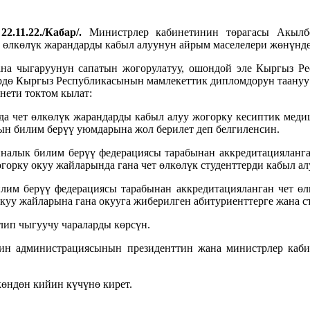
22.11.22./Кабар/.
Министрлер кабинетинин төрагасы Акылб
өлкөлүк жарандарды кабыл алуунун айрым маселелери жөнүндө 
на чыгаруунун сапатын жогорулатуу, ошондой эле Кыргыз Р
лөрдө Кыргыз Республикасынын мамлекеттик дипломдорун таануу
нети токтом кылат:
да чет өлкөлүк жарандарды кабыл алуу жогорку кесиптик меди
н билим берүү уюмдарына жол берилет деп белгиленсин.
алык билим берүү федерациясы тарабынан аккредитацияланган
орку окуу жайларында гана чет өлкөлүк студенттерди кабыл ал
м берүү федерациясы тарабынан аккредитацияланган чет өлк
уу жайларына гана окууга жиберилген абитуриенттерге жана ст
лип чыгуучу чараларды көрсүн.
ин администрациясынын президенттин жана министрлер каб
көндөн кийин күчүнө кирет.