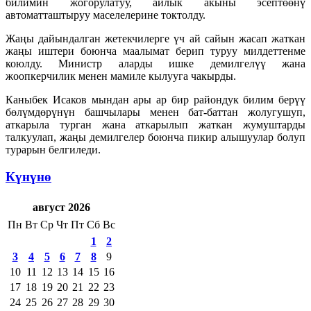
билимин жогорулатуу, айлык акыны эсептөөнү
автоматташтыруу маселелерине токтолду.
Жаңы дайындалган жетекчилерге үч ай сайын жасап жаткан
жаңы иштери боюнча маалымат берип туруу милдеттенме
коюлду. Министр аларды ишке демилгелүү жана
жоопкерчилик менен мамиле кылууга чакырды.
Каныбек Исаков мындан ары ар бир райондук билим берүү
бөлүмдөрүнүн башчылары менен бат-баттан жолугушуп,
аткарыла турган жана аткарылып жаткан жумуштарды
талкуулап, жаңы демилгелер боюнча пикир алышуулар болуп
турарын белгиледи.
Күнүнө
август 2026
Пн
Вт
Ср
Чт
Пт
Сб
Вс
1
2
3
4
5
6
7
8
9
10
11
12
13
14
15
16
17
18
19
20
21
22
23
24
25
26
27
28
29
30