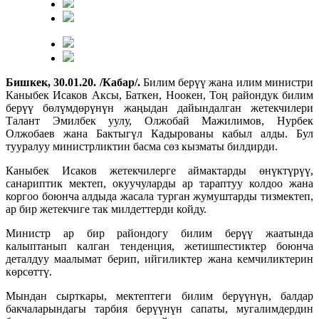
Бишкек, 30.01.20.
/Кабар/.
Билим берүү жана илим министри
Каныбек Исаков Аксы, Баткен, Ноокен, Тоң райондук билим
берүү бөлүмдөрүнүн жаңыдан дайындалган жетекчилери
Талант Эмилбек уулу, Олжобай Мажилимов, Нурбек
Олжобаев жана Бактыгүл Кадырованы кабыл алды. Бул
тууралуу министрликтин басма сөз кызматы билдирди.
Каныбек Исаков жетекчилерге аймактарды өнүктүрүү,
санариптик мектеп, окуучуларды ар тараптуу колдоо жана
коргоо боюнча алдыда жасала турган жумуштарды тизмектеп,
ар бир жетекчиге так милдеттерди койду.
Министр ар бир райондогу билим берүү жаатында
калыптанып калган тенденция, жетишпестиктер боюнча
деталдуу маалымат берип, ийгиликтер жана кемчиликтерин
көрсөттү.
Мындан сырткары, мектептеги билим берүүнүн, балдар
бакчаларындагы тарбия берүүнүн сапаты, мугалимдердин