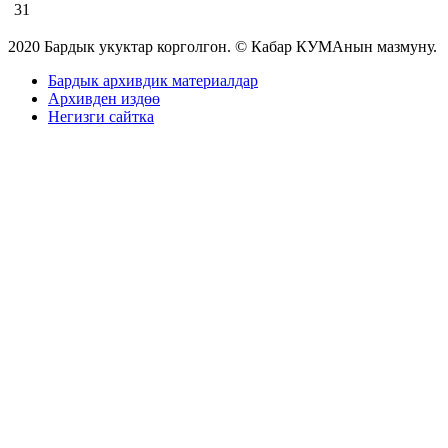
31
2020 Бардык укуктар корголгон. © Кабар КУМАнын мазмуну.
Бардык архивдик материалдар
Архивден издөө
Негизги сайтка