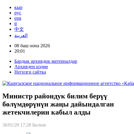
кыр
рус
eng
tr
中文
العربية
08 баш оона 2026
20:01
Бардык архивдик материалдар
Архивден издөө
Негизги сайтка
Министр райондук билим берүү
бөлүмдөрүнүн жаңы дайындалган
жетекчилерин кабыл алды
30/01/20 17:28
Билим