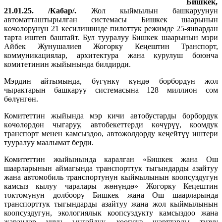
Бишкек,
21.01.25. /Кабар/.
Жол кыймылын башкаруунун
автоматташтырылган системасы Бишкек шаарынын
көчөлөрүнүн 21 кесилишинде пилоттук режимде 25-январдан
тарта иштеп баштайт. Бул тууралуу Бишкек шаарынын мэри
Айбек Жунушалиев Жогорку Кеңештин Транспорт,
коммуникациялар, архитектура жана курулуш боюнча
комитетинин жыйынында билдирди.
Мэрдин айтымында, бүгүнкү күндө борбордун жол
чырактарын башкаруу системасына 128 миллион сом
бөлүнгөн.
Комитеттин жыйында мэр кичи автобустарды борбордук
көчөлөрдөн чыгаруу, автобекеттерди көчүрүү, коомдук
транспорт менен камсыздоо, автожолдорду кеңейтүү иштери
тууралуу маалымат берди.
Комитеттин жыйынында каралган «Бишкек жана Ош
шаарларынын аймагында транспорттук тыгындарды азайтуу
жана автомобиль транспортунун кыймылынын коопсуздугун
камсыз кылуу чаралары жөнүндө» Жогорку Кеңештин
токтомунун долбоору Бишкек жана Ош шаарларында
транспорттук тыгындарды азайтуу жана жол кыймылынын
коопсуздугун, экологиялык коопсуздукту камсыздоо жана
жарандар үчүн ыңгайлуу, коопсуз шарттарды түзүү