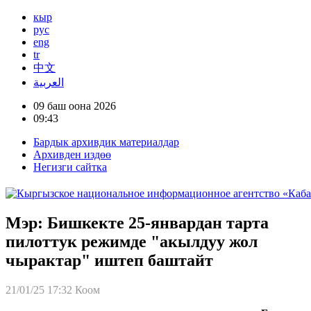
кыр
рус
eng
tr
中文
العربية
09 баш оона 2026
09:43
Бардык архивдик материалдар
Архивден издөө
Негизги сайтка
Мэр: Бишкекте 25-январдан тарта
пилоттук режимде "акылдуу жол
чырактар" иштеп баштайт
21/01/25 17:32
Коом