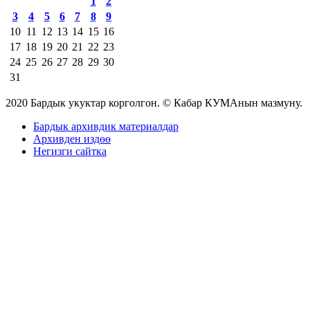
1
2
3
4
5
6
7
8
9
10
11
12
13
14
15
16
17
18
19
20
21
22
23
24
25
26
27
28
29
30
31
2020 Бардык укуктар корголгон. © Кабар КУМАнын мазмуну.
Бардык архивдик материалдар
Архивден издөө
Негизги сайтка