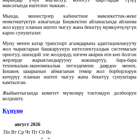
максатында иштелип чыккан .
Мында, министрлер кабинетине мамлекеттик-жеке
өнөктөштүктүн алкагында Бишкектин айланасында айланма
жол куруу планын иштеп чыгуу жана бекитүү мүмкүнчүлүгүн
кароо сунушталат.
Муну менен катар транспорт агымдарына адаптациялануучу
жол чырактарын башкаруунун интеллектуалдык системасын
орнотуу, ошондой эле жолдорду, өзгөчө авария өтө көп болгон
жерлерде жарыктандырууну жакшыртуу, бара-бара
техникалык-экономикалык негиздемени даярдоо менен,
Бишкек шаарынын аймагынан темир жол борборлорун
көчүрүү планын иштеп чыгуу жана бекитүү сунуштары
камтылган.
Жыйынтыгында комитет мүчөлөрү токтомдун долбоорун
колдошту.
Күнүнө
август 2026
Пн
Вт
Ср
Чт
Пт
Сб
Вс