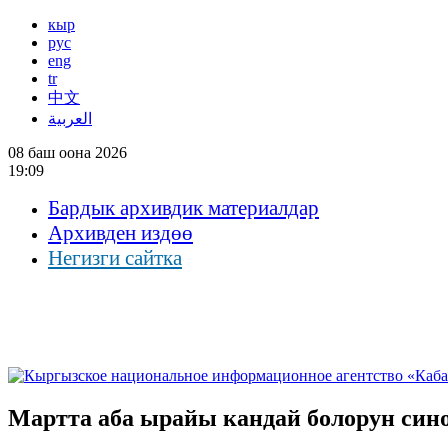
кыр
рус
eng
tr
中文
العربية
08 баш оона 2026
19:09
Бардык архивдик материалдар
Архивден издөө
Негизги сайтка
Мартта аба ырайы кандай болорун син