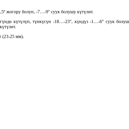
5º жогору болуп, -7…-9° суук болушу күтүлөт.
үндө күтүлүп, түнкүсүн -18…-23°, күндүз -1…-6° суук болу
күтүлөт.
(23-25 мм).