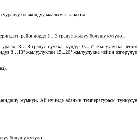
 тууралуу болжолдуу маалымат таратты
териндеги райондордо 1…3 градус жылуу болушу күтүлөт.
турасы -3…-8 градус суукка, күндүз 0…5° жылуулукка чейин
ндүз 8…13° жылуулуктан 15...20° жылуулукка чейин өзгөрүлүп
м).
өмөндөшү мүмкүн. Ай ичинде абанын температурасы түнкүсүн
луу болушу күтүлөт.