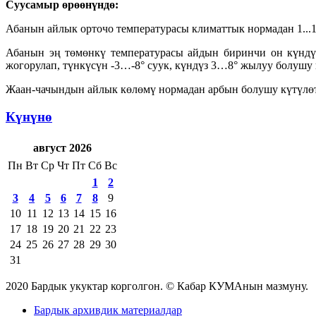
Суусамыр өрөөнүндө:
Абанын айлык орточо температурасы климаттык нормадан 1...1,
Абанын эң төмөнкү температурасы айдын биринчи он күндүг
жогорулап, түнкүсүн -3…-8° суук, күндүз 3…8° жылуу болушу 
Жаан-чачындын айлык көлөмү нормадан арбын болушу күтүлөт 
Күнүнө
август 2026
Пн
Вт
Ср
Чт
Пт
Сб
Вс
1
2
3
4
5
6
7
8
9
10
11
12
13
14
15
16
17
18
19
20
21
22
23
24
25
26
27
28
29
30
31
2020 Бардык укуктар корголгон. © Кабар КУМАнын мазмуну.
Бардык архивдик материалдар