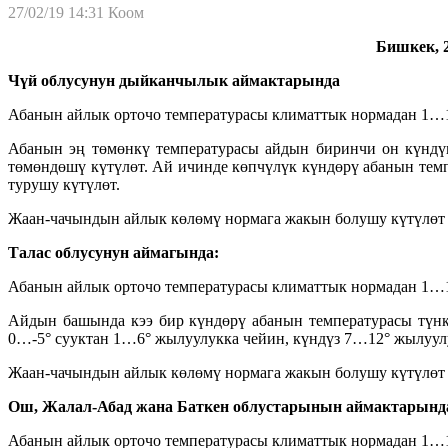
27/02/19 14:31
Коом
Бишкек, 2
Чүй облусунун дыйканчылык аймактарында
Абанын айлык орточо температурасы климаттык нормадан 1…1,5
Абанын эң төмөнкү температурасы айдын биринчи он күндүг
төмөндөшү күтүлөт. Ай ичинде көпчүлүк күндөрү абанын темп
турушу күтүлөт.
Жаан-чачындын айлык көлөмү нормага жакын болушу күтүлөт (Ч
Талас облусунун аймагында:
Абанын айлык орточо температурасы климаттык нормадан 1…1,
Айдын башында кээ бир күндөрү абанын температурасы түнк
0…-5° сууктан 1…6° жылуулукка чейин, күндүз 7…12° жылуул
Жаан-чачындын айлык көлөмү нормага жакын болушу күтүлөт (
Ош, Жалал-Абад жана Баткен облустарынын аймактарынд
Абанын айлык орточо температурасы климаттык нормадан 1…1,