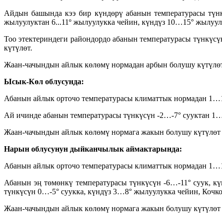
Айдын башында кээ бир күндөрү абанын температурасы түн
жылуулуктан 6...11º жылуулукка чейин, күндүз 10…15° жылуу
Тоо этектериндеги райондордо абанын температурасы түнкүсү
күтүлөт.
Жаан-чачындын айлык көлөмү нормадан арбын болушу күтүлөт (
Ысык-Көл облусунда:
Абанын айлык орточо температурасы климаттык нормадан 1…1
Ай ичинде абанын температурасы түнкүсүн -2…-7° сууктан 1…
Жаан-чачындын айлык көлөмү нормага жакын болушу күтүлөт 
Нарын облусунун дыйканчылык аймактарында:
Абанын айлык орточо температурасы климаттык нормадан 1…1
Абанын эң төмөнкү температурасы түнкүсүн -6…-11° суук, 
түнкүсүн 0…-5° суукка, күндүз 3…8° жылуулукка чейин, Кочко
Жаан-чачындын айлык көлөмү нормага жакын болушу күтүлөт (