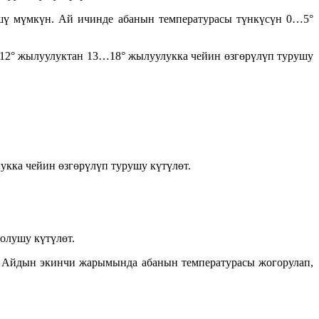
шү мүмкүн. Ай ичинде абанын температурасы түнкүсүн 0…5°
7…12° жылуулуктан 13…18° жылуулукка чейин өзгөрүлүп турушу
кка чейин өзгөрүлүп турушу күтүлөт.
олушу күтүлөт.
. Айдын экинчи жарымында абанын температурасы жогорулап,