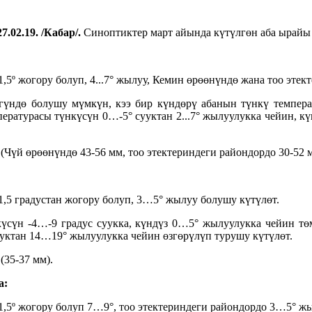
7.02.19. /Кабар/.
Синоптиктер март айында күтүлгөн аба ырайы
º жогору болуп, 4...7° жылуу, Кемин өрөөнүндө жана тоо этек
үндө болушу мүмкүн, кээ бир күндөрү абанын түнкү темпера
ературасы түнкүсүн 0…-5° сууктан 2...7° жылуулукка чейин, кү
үй өрөөнүндө 43-56 мм, тоо этектериндеги райондордо 30-52 м
5 градустан жогору болуп, 3…5° жылуу болушу күтүлөт.
үсүн -4…-9 градус суукка, күндүз 0…5° жылуулукка чейин т
уктан 14…19° жылуулукка чейин өзгөрүлүп турушу күтүлөт.
35-37 мм).
а:
5º жогору болуп 7…9°, тоо этектериндеги райондордо 3…5° жы