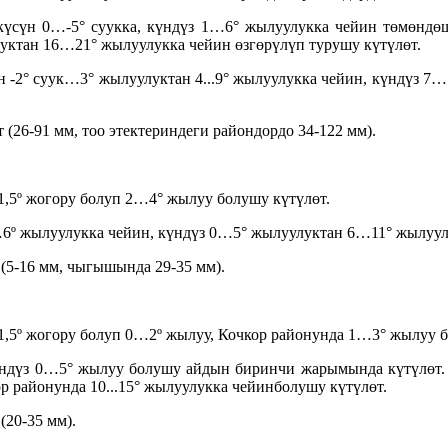
күсүн 0…-5° суукка, күндүз 1…6° жылуулукка чейин төмөндө
луктан 16…21° жылуулукка чейин өзгөрүлүп турушу күтүлөт.
н -2° суук…3° жылуулуктан 4...9° жылуулукка чейин, күндүз 
26-91 мм, тоо этектериндеги райондордо 34-122 мм).
,5º жогору болуп 2…4° жылуу болушу күтүлөт.
6º жылуулукка чейин, күндүз 0…5° жылуулуктан 6…11° жылуулу
(5-16 мм, чыгышында 29-35 мм).
,5º жогору болуп 0…2º жылуу, Кочкор районунда 1…3° жылуу б
күндүз 0…5° жылуу болушу айдын биринчи жарымында күтүлөт
р районунда 10...15° жылуулукка чейинболушу күтүлөт.
20-35 мм).