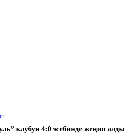
ль” клубун 4:0 эсебинде жеңип алды