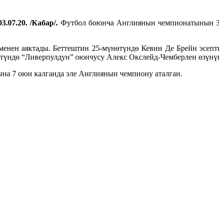
3.07.20. /Кабар/.
Футбол боюнча Англиянын чемпионатынын 32
енен аяктады. Беттештин 25-мүнөтүндө Кевин Де Брейн эсеп
түндө “Ливерпулдун” оюнчусу Алекс Окслейд-Чемберлен өзүнүн
ына 7 оюн калганда эле Англиянын чемпиону аталган.