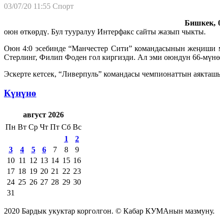
03/07/20 11:55
Спорт
Бишкек, 0
оюн өткөрдү. Бул тууралуу Интерфакс сайты жазып чыкты.
Оюн 4:0 эсебинде “Манчестер Сити” командасынын жеңиши м
Стерлинг, Филип Фоден гол киргизди. Ал эми оюндун 66-мүнө
Эскерте кетсек, “Ливерпуль” командасы чемпионаттын аякташ
Күнүнө
август 2026
Пн
Вт
Ср
Чт
Пт
Сб
Вс
1
2
3
4
5
6
7
8
9
10
11
12
13
14
15
16
17
18
19
20
21
22
23
24
25
26
27
28
29
30
31
2020 Бардык укуктар корголгон. © Кабар КУМАнын мазмуну.