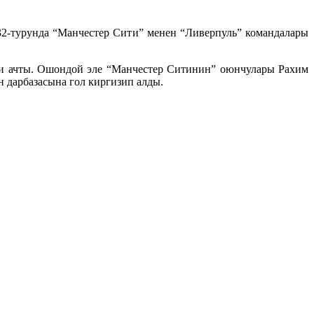
-турунда “Манчестер Сити” менен “Ливерпуль” командалары
ти ачты. Ошондой эле “Манчестер Ситинин” оюнчулары Рахим
 дарбазасына гол киргизип алды.