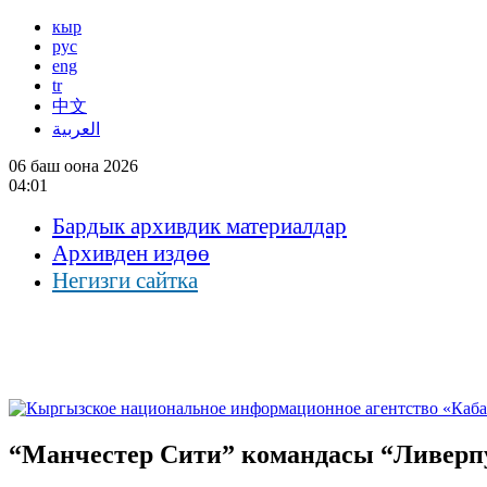
кыр
рус
eng
tr
中文
العربية
06 баш оона 2026
04:01
Бардык архивдик материалдар
Архивден издөө
Негизги сайтка
“Манчестер Сити” командасы “Ливерпу