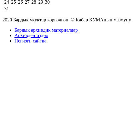
24
25
26
27
28
29
30
31
2020 Бардык укуктар корголгон. © Кабар КУМАнын мазмуну.
Бардык архивдик материалдар
Архивден издөө
Негизги сайтка