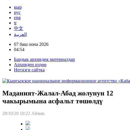
кыр
рус
eng
tr
中文
العربية
07 баш оона 2026
04:54
Бардык архивдик материалдар
Архивден издөө
Негизги сайтка
Маданият-Жалал-Абад жолунун 12
чакырымына асфальт төшөлдү
28/10/20 10:22
Аймак