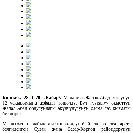
Бишкек, 28.10.20. /Кабар/.
Маданият-Жалал-Абад жолунун
12 чакырымына асфальт төшөлдү. Бул тууралуу өкмөттүн
Жалал-Абад облусундагы өкүлчүлүгүнүн басма сөз кызматы
билдирет.
Маалыматка ылайык, аталган жолдун быйылкы жылга карата
белгиленген Сузак жана Базар-Коргон райондорунун