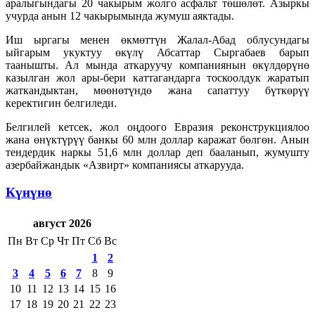
аралыгындагы 20 чакырым жолго асфальт төшөлөт. Азыркы
учурда анын 12 чакырымында жумуш аяктады.
Иш ыргагы менен өкмөттүн Жалал-Абад облусундагы
ыйгарым укуктуу өкүлү Абсаттар Сыргабаев барып
таанышты. Ал мында аткаруучу компаниянын өкүлдөрүнө
казылган жол ары-бери каттагандарга тоскоолдук жаратып
жаткандыктан, мөөнөтүндө жана сапаттуу бүткөрүү
керектигин белгиледи.
Белгилей кетсек, жол оңдоого Евразия реконструкциялоо
жана өнүктүрүү банкы 60 млн доллар каражат бөлгөн. Анын
тендердик наркы 51,6 млн доллар деп бааланып, жумушту
азербайжандык «Азвирт» компаниясы аткарууда.
Күнүнө
август 2026
Пн
Вт
Ср
Чт
Пт
Сб
Вс
1
2
3
4
5
6
7
8
9
10
11
12
13
14
15
16
17
18
19
20
21
22
23