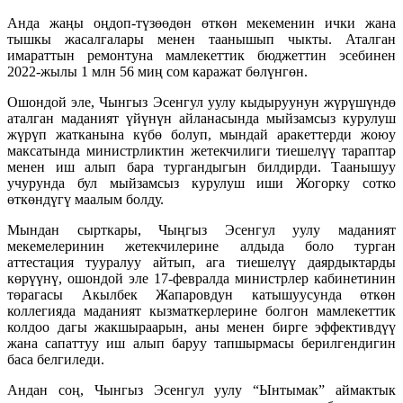
Анда жаңы оңдоп-түзөөдөн өткөн мекеменин ички жана
тышкы жасалгалары менен таанышып чыкты. Аталган
имараттын ремонтуна мамлекеттик бюджеттин эсебинен
2022-жылы 1 млн 56 миң сом каражат бөлүнгөн.
Ошондой эле, Чынгыз Эсенгул уулу кыдыруунун жүрүшүндө
аталган маданият үйүнүн айланасында мыйзамсыз курулуш
жүрүп жатканына күбө болуп, мындай аракеттерди жоюу
максатында министрликтин жетекчилиги тиешелүү тараптар
менен иш алып бара тургандыгын билдирди. Таанышуу
учурунда бул мыйзамсыз курулуш иши Жогорку сотко
өткөндүгү маалым болду.
Мындан сырткары, Чыңгыз Эсенгул уулу маданият
мекемелеринин жетекчилерине алдыда боло турган
аттестация тууралуу айтып, ага тиешелүү даярдыктарды
көрүүнү, ошондой эле 17-февралда министрлер кабинетинин
төрагасы Акылбек Жапаровдун катышуусунда өткөн
коллегияда маданият кызматкерлерине болгон мамлекеттик
колдоо дагы жакшыраарын, аны менен бирге эффективдүү
жана сапаттуу иш алып баруу тапшырмасы берилгендигин
баса белгиледи.
Андан соң, Чынгыз Эсенгул уулу “Ынтымак” аймактык