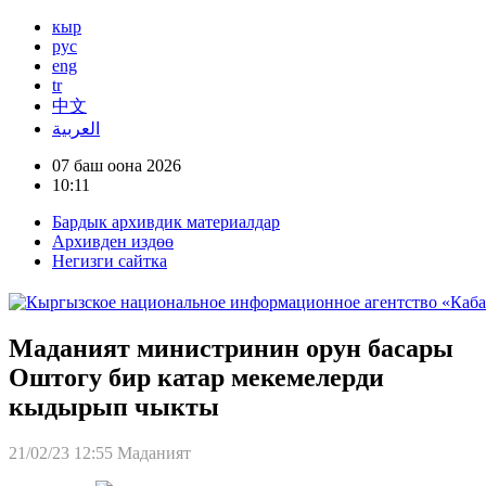
кыр
рус
eng
tr
中文
العربية
07 баш оона 2026
10:11
Бардык архивдик материалдар
Архивден издөө
Негизги сайтка
Маданият министринин орун басары
Оштогу бир катар мекемелерди
кыдырып чыкты
21/02/23 12:55
Маданият