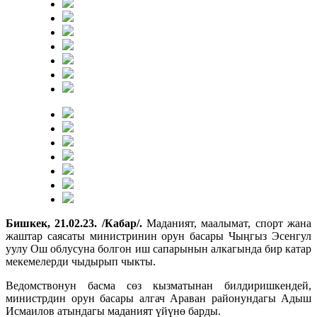
Бишкек, 21.02.23. /Кабар/.
Маданият, маалымат, спорт жана
жаштар саясаты министринин орун басары Чыңгыз Эсенгул
уулу Ош облусуна болгон иш сапарынын алкагында бир катар
мекемелерди чыдырып чыкты.
Ведомствонун басма сөз кызматынан билдиришкендей,
министрдин орун басары алгач Араван районундагы Адыш
Исмаилов атындагы маданият үйүнө барды.