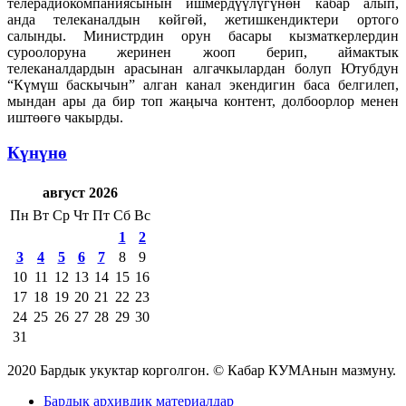
телерадиокомпаниясынын ишмердүүлүгүнөн кабар алып,
анда телеканалдын көйгөй, жетишкендиктери ортого
салынды. Министрдин орун басары кызматкерлердин
суроолоруна жеринен жооп берип, аймактык
телеканалдардын арасынан алгачкылардан болуп Ютубдун
“Күмүш баскычын” алган канал экендигин баса белгилеп,
мындан ары да бир топ жаңыча контент, долбоорлор менен
иштөөгө чакырды.
Күнүнө
август 2026
Пн
Вт
Ср
Чт
Пт
Сб
Вс
1
2
3
4
5
6
7
8
9
10
11
12
13
14
15
16
17
18
19
20
21
22
23
24
25
26
27
28
29
30
31
2020 Бардык укуктар корголгон. © Кабар КУМАнын мазмуну.
Бардык архивдик материалдар