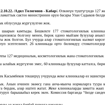
2.10.22. /Адил Төлөгөнов - Кабар/.
Өлкөнүн түштүгүндө 127 же
аламаттык сактоо министринин орун басары Улан Садыков билд
к облусунда жүргүзүлгөн жок.
 шаарын камтыды. Бишкекте 177 стоматологиялык клиника
ицензиясы болгону менен, бирок одоно мыйзам бузуулар аныкт
ты жок болгон. Бул учурда алар стоматологиялык кызмат көрсө
луп эсептелинет. 26 клиникада орто билимдүү стоматологдо
лпы 127 медициналык, косметологиялык жана стоматологиялык 
ылайык жүргүзгөн эмес, 60 клиникада бузуулар катталса, бирө
к Касымбеков текшерүү учурунда жеке клиникалар өз эшиктери
к. Анын ичинен экөөсү гана анча-мынча нормаларга туура ке
а бердик, алар иштеп жатат. Жеке клиникаларды заматта жаап
туруп барышыбыз керек экен. Комиссия барганда “бизде санден
рды ал жакка барбай турууга чакырды.