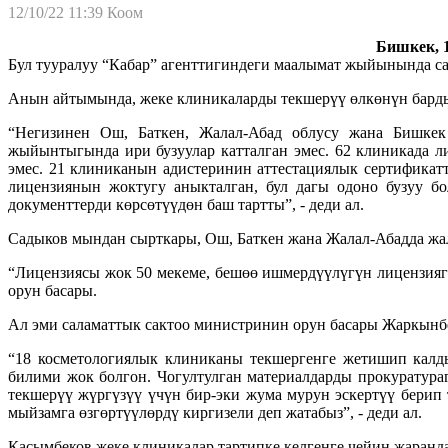
12/10/22 11:39
Коом
Бишкек, 1
Бул тууралуу “Кабар” агенттигиндеги маалымат жыйынында с
Анын айтымында, жеке клиникаларды текшерүү өлкөнүн барды
“Негизинен Ош, Баткен, Жалал-Абад облусу жана Бишкек
жыйынтыгында ири бузуулар катталган эмес. 62 клиникада л
эмес. 21 клиниканын адистеринин аттестациялык сертификат
лицензиянын жоктугу аныкталган, бул дагы одоно бузуу бо
документтерди көрсөтүүдөн баш тартты”, - деди ал.
Садыков мындан сырткары, Ош, Баткен жана Жалал-Абадда жа
“Лицензиясы жок 50 мекеме, бешөө ишмердүүлүгүн лицензияга 
орун басары.
Ал эми саламаттык сактоо министринин орун басары Жаркынбе
“18 косметологиялык клиниканы текшергенге жетишип калды
билими жок болгон. Чогултулган материалдарды прокуратураг
текшерүү жүргүзүү үчүн бир-эки жума мурун эскертүү берип 
мыйзамга өзгөртүүлөрдү киргизели деп жатабыз”, - деди ал.
Касымбеков жеке клиникалар тартипке келгенге чейин жаранда