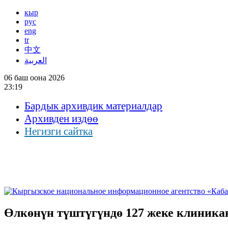
кыр
рус
eng
tr
中文
العربية
06 баш оона 2026
23:19
Бардык архивдик материалдар
Архивден издөө
Негизги сайтка
Өлкөнүн түштүгүндө 127 жеке клиника