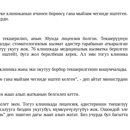
ке клиниканын ичинен бирөөсү гана мыйзам чегинде иштеген.
ирди.
 текшерилип, анын 30унда лицензия болгон. Текшерүүнүн
алды: стоматологиялык кызмат адистер тарабынан аткарылган
түү укугу жок. 76 клиникада медициналык кызматка берилген
р иштейт, буга жол берилбеши керек. Ал эми тогуз клиника
клиника жана эки окутуу борбор текшерилгенин кошумчалады.
ө гана мыйзам чегинде иштеп келген”, - деп айтат министрдин
н жаап алып жатканын белгилеп кетти.
лет экен. Тогуз клиникада лицензия, адистеринин тиешелүү
 салууга биздин укугубуз, мүмкүнчүлүгүбүз жок. Ошондой эле
ь” деп эшигин дагы жаап алып жатат. Биз учурда бул багытта