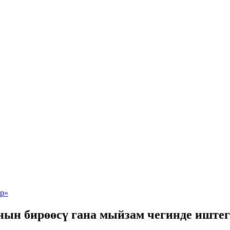
нын бирөөсү гана мыйзам чегинде иштег