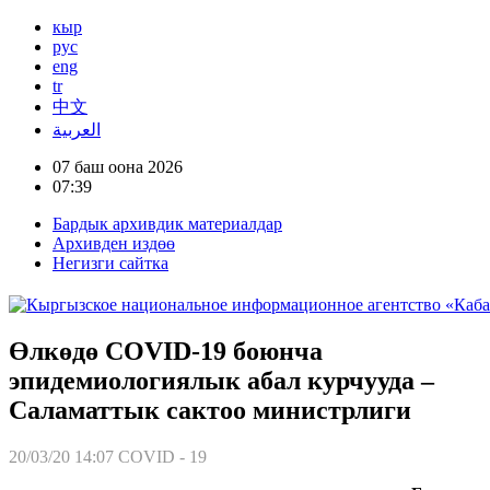
кыр
рус
eng
tr
中文
العربية
07 баш оона 2026
07:39
Бардык архивдик материалдар
Архивден издөө
Негизги сайтка
Өлкөдө COVID-19 боюнча
эпидемиологиялык абал курчууда –
Саламаттык сактоо министрлиги
20/03/20 14:07
COVID - 19