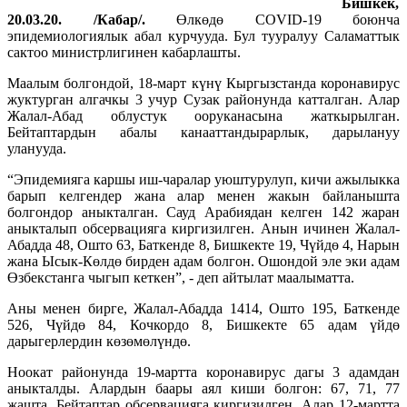
Бишкек,
20.03.20. /Кабар/.
Өлкөдө COVID-19 боюнча
эпидемиологиялык абал курчууда. Бул тууралуу Саламаттык
сактоо министрлигинен кабарлашты.
Маалым болгондой, 18-март күнү Кыргызстанда коронавирус
жуктурган алгачкы 3 учур Сузак районунда катталган. Алар
Жалал-Абад облустук ооруканасына жаткырылган.
Бейтаптардын абалы канааттандырарлык, дарылануу
уланууда.
“Эпидемияга каршы иш-чаралар уюштурулуп, кичи ажылыкка
барып келгендер жана алар менен жакын байланышта
болгондор аныкталган. Сауд Арабиядан келген 142 жаран
аныкталып обсервацияга киргизилген. Анын ичинен Жалал-
Абадда 48, Ошто 63, Баткенде 8, Бишкекте 19, Чүйдө 4, Нарын
жана Ысык-Көлдө бирден адам болгон. Ошондой эле эки адам
Өзбекстанга чыгып кеткен”, - деп айтылат маалыматта.
Аны менен бирге, Жалал-Абадда 1414, Ошто 195, Баткенде
526, Чүйдө 84, Кочкордо 8, Бишкекте 65 адам үйдө
дарыгерлердин көзөмөлүндө.
Ноокат районунда 19-мартта коронавирус дагы 3 адамдан
аныкталды. Алардын баары аял киши болгон: 67, 71, 77
жашта. Бейтаптар обсервацияга киргизилген. Алар 12-мартта