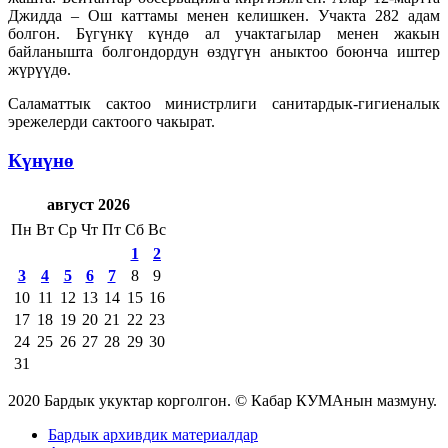
Джидда – Ош каттамы менен келишкен. Учакта 282 адам
болгон. Бүгүнкү күндө ал учактагылар менен жакын
байланышта болгондордун өздүгүн аныктоо боюнча иштер
жүрүүдө.
Саламаттык сактоо министрлиги санитардык-гигиеналык
эрежелерди сактоого чакырат.
Күнүнө
август 2026
Пн
Вт
Ср
Чт
Пт
Сб
Вс
1
2
3
4
5
6
7
8
9
10
11
12
13
14
15
16
17
18
19
20
21
22
23
24
25
26
27
28
29
30
31
2020 Бардык укуктар корголгон. © Кабар КУМАнын мазмуну.
Бардык архивдик материалдар