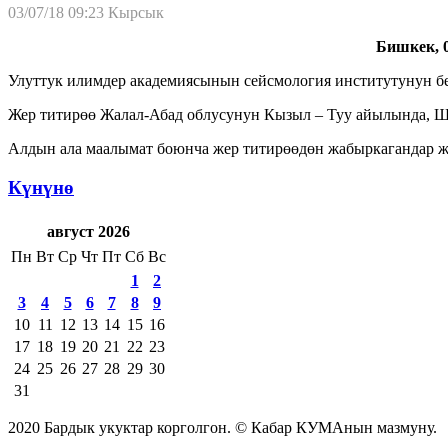
03/07/18 09:23
Кырсык
Бишкек, 0
Улуттук илимдер академиясынын сейсмология институтунун бер
Жер титирөө Жалал-Абад облусунун Кызыл – Туу айылында, Ша
Алдын ала маалымат боюнча жер титирөөдөн жабыркагандар ж
Күнүнө
август 2026
Пн
Вт
Ср
Чт
Пт
Сб
Вс
1
2
3
4
5
6
7
8
9
10
11
12
13
14
15
16
17
18
19
20
21
22
23
24
25
26
27
28
29
30
31
2020 Бардык укуктар корголгон. © Кабар КУМАнын мазмуну.