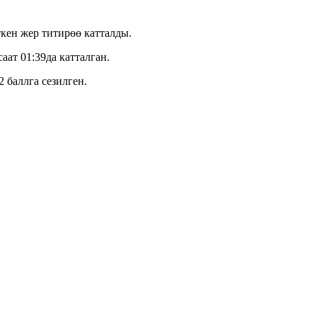
кен жер титирөө катталды.
ат 01:39да катталган.
 баллга сезилген.