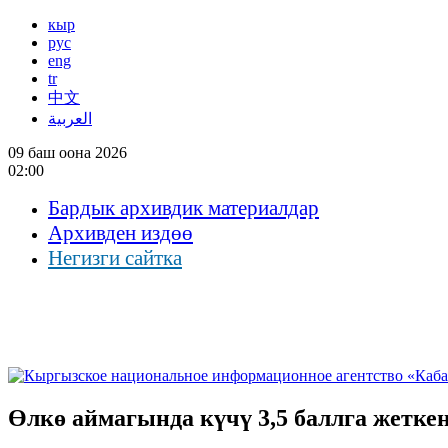
кыр
рус
eng
tr
中文
العربية
09 баш оона 2026
02:00
Бардык архивдик материалдар
Архивден издөө
Негизги сайтка
Өлкө аймагында күчү 3,5 баллга жетке