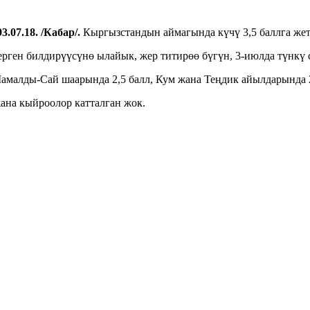
3.07.18. /Кабар/.
Кыргызстандын аймагында күчү 3,5 баллга жет
ген билдирүүсүнө ылайык, жер титирөө бүгүн, 3-июлда түнкү са
малды-Сай шаарында 2,5 балл, Кум жана Теңдик айылдарында 2
ана кыйроолор катталган жок.