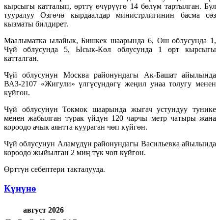
кырсыгы катталып, өрттү өчүрүүгө 14 бөлүм тартылган. Бул
тууралуу Өзгөчө кырдаалдар министрлигинин басма сөз
кызматы билдирет.
Маалыматка ылайык, Бишкек шаарында 6, Ош облусунда 1,
Чүй облусунда 5, Ысык-Көл облусунда 1 өрт кырсыгы
катталган.
Чүй облусунун Москва районундагы Ак-Башат айылында
ВАЗ-2107 «Жигули» үлгүсүндөгү жеңил унаа толугу менен
күйгөн.
Чүй облусунун Токмок шаарында жыгач устундуу тунике
менен жабылган турак үйдүн 120 чарчы метр чатыры жана
короодо ачык аянтта куураган чөп күйгөн.
Чүй облусунун Аламүдүн районундагы Васильевка айылында
короодо жыйылган 2 миң түк чөп күйгөн.
Өрттүн себептери такталууда.
Күнүнө
август 2026