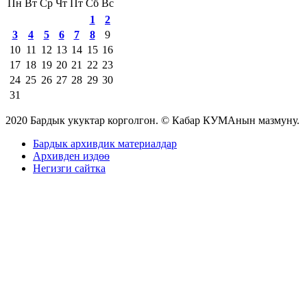
Пн
Вт
Ср
Чт
Пт
Сб
Вс
1
2
3
4
5
6
7
8
9
10
11
12
13
14
15
16
17
18
19
20
21
22
23
24
25
26
27
28
29
30
31
2020 Бардык укуктар корголгон. © Кабар КУМАнын мазмуну.
Бардык архивдик материалдар
Архивден издөө
Негизги сайтка