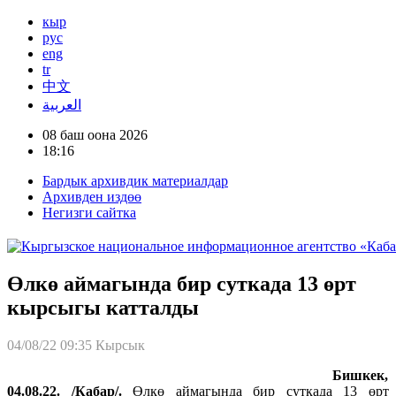
кыр
рус
eng
tr
中文
العربية
08 баш оона 2026
18:16
Бардык архивдик материалдар
Архивден издөө
Негизги сайтка
Өлкө аймагында бир суткада 13 өрт
кырсыгы катталды
04/08/22 09:35
Кырсык
Бишкек
,
04.08.22. /
Кабар
/.
Өлкө аймагында бир суткада 13 өрт