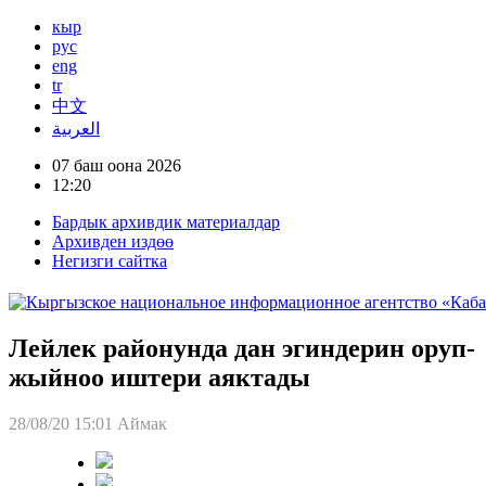
кыр
рус
eng
tr
中文
العربية
07 баш оона 2026
12:20
Бардык архивдик материалдар
Архивден издөө
Негизги сайтка
Лейлек районунда дан эгиндерин оруп-
жыйноо иштери аяктады
28/08/20 15:01
Аймак