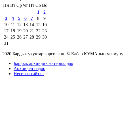
Пн
Вт
Ср
Чт
Пт
Сб
Вс
1
2
3
4
5
6
7
8
9
10
11
12
13
14
15
16
17
18
19
20
21
22
23
24
25
26
27
28
29
30
31
2020 Бардык укуктар корголгон. © Кабар КУМАнын мазмуну.
Бардык архивдик материалдар
Архивден издөө
Негизги сайтка