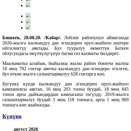
Бишкек, 28.08.20. /Кабар/.
Лейлек районунун аймагында
2020-жылга кылкандуу дан эгиндерин оруп-жыйноо иштери
ийгиликтүү аяктады. Бул тууралуу өкмөттүн Баткен
облусундагы өкүлчүлүгүнүн басма сөз кызматы билдирет.
Маалыматка ылайык, быйылкы жылы район боюнча жалпы
18 миң 782 гектар аянтка кылкандуу дан-эгиндери эгилген,
бул өткөн жылга салыштырмалуу 628 гектарга көп.
Бүгүнкү күндө кылкандуу дан эгиндерин оруп-жыйноо
кампаниясы аяктап, 16 миң 203 тонна буудай, 18 миң 845
тонна арпа дыйкандардын кампасына төгүлдү. 2019-жылга
салыштырмалуу буудай 1 миң 118 тоннага, арпа 1 миң 969
тоннага көп жыйналды.
Күнүнө
август 2026