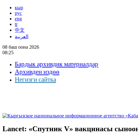
кыр
рус
eng
tr
中文
العربية
08 баш оона 2026
08:25
Бардык архивдик материалдар
Архивден издөө
Негизги сайтка
Lancet: «Спутник V» вакцинасы сыноо