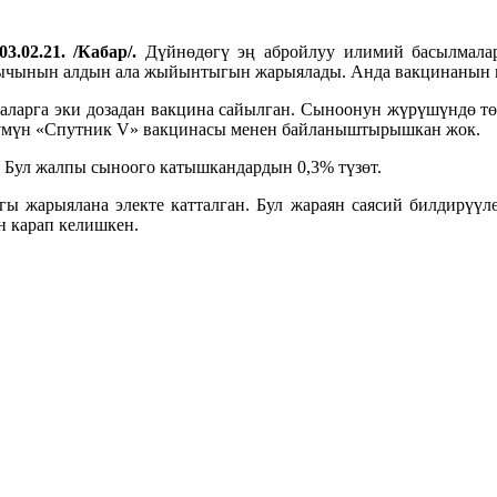
3.02.21. /Кабар/.
Дүйнөдөгү эң абройлуу илимий басылмала
ычынын алдын ала жыйынтыгын жарыялады. Анда вакцинанын н
аларга эки дозадан вакцина сайылган. Сыноонун жүрүшүндө тө
өлүмүн «Спутник V» вакцинасы менен байланыштырышкан жок.
Бул жалпы сыноого катышкандардын 0,3% түзөт.
 жарыялана электе катталган. Бул жараян саясий билдирүүлө
н карап келишкен.