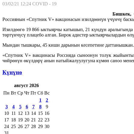
03/02/21 12:24
COVID - 19
Бишкек, 0
Россиянын «Спутник V» вакцинасын изилдөөнүн үчүнчү баск
Изилдөөгө 19 866 ыктыярчы катышып, 21 күндүн аралыгында 
төртүнчүсү плацебо алган. Бирок адистер ыктыярчылардын 
Мындан тышкары, 45 киши дарынын кесепетине даттанышкан. 
«Спутник V» вакцинасы Россияда сыноонун толук жыйынтыгы
чөйрөнүн өкүлдөрү анын натыйжалуулугуна күмөн саноо мене
Күнүнө
август 2026
Пн
Вт
Ср
Чт
Пт
Сб
Вс
1
2
3
4
5
6
7
8
9
10
11
12
13
14
15
16
17
18
19
20
21
22
23
24
25
26
27
28
29
30
31