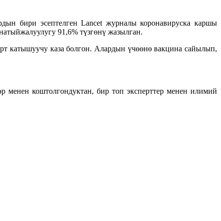
рдын бири эсептелген Lancet журналы коронавируска каршы
атыйжалуулугу 91,6% түзгөнү жазылган.
рт катышуучу каза болгон. Алардын үчөөнө вакцина сайылып,
р менен коштолгондуктан, бир топ эксперттер менен илимий