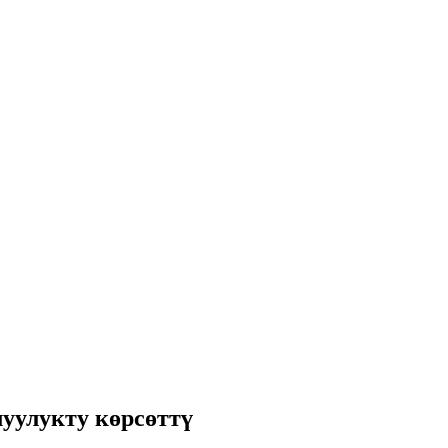
уулукту көрсөттү