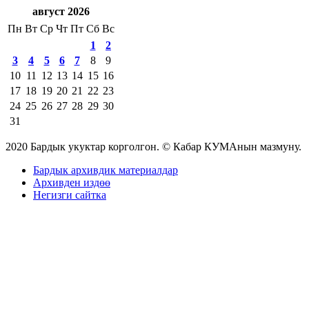
август 2026
Пн
Вт
Ср
Чт
Пт
Сб
Вс
1
2
3
4
5
6
7
8
9
10
11
12
13
14
15
16
17
18
19
20
21
22
23
24
25
26
27
28
29
30
31
2020 Бардык укуктар корголгон. © Кабар КУМАнын мазмуну.
Бардык архивдик материалдар
Архивден издөө
Негизги сайтка