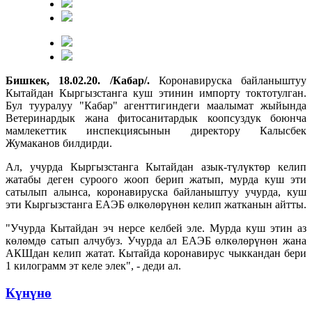
Бишкек, 18.02.20. /Кабар/.
Коронавируска байланыштуу
Кытайдан Кыргызстанга куш этинин импорту токтотулган.
Бул тууралуу "Кабар" агенттигиндеги маалымат жыйында
Ветеринардык жана фитосанитардык коопсуздук боюнча
мамлекеттик инспекциясынын директору Калысбек
Жумаканов билдирди.
Ал, учурда Кыргызстанга Кытайдан азык-түлүктөр келип
жатабы деген суроого жооп берип жатып, мурда куш эти
сатылып алынса, коронавируска байланыштуу учурда, куш
эти Кыргызстанга ЕАЭБ өлкөлөрүнөн келип жатканын айтты.
"Учурда Кытайдан эч нерсе келбей эле. Мурда куш этин аз
көлөмдө сатып алчубуз. Учурда ал ЕАЭБ өлкөлөрүнөн жана
АКШдан келип жатат. Кытайда коронавирус чыккандан бери
1 килограмм эт келе элек", - деди ал.
Күнүнө