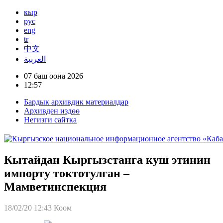
кыр
рус
eng
tr
中文
العربية
07 баш оона 2026
12:57
Бардык архивдик материалдар
Архивден издөө
Негизги сайтка
Кытайдан Кыргызстанга куш этинин
импорту токтотулган –
Мамветинспекция
18/02/20 12:43
Коом