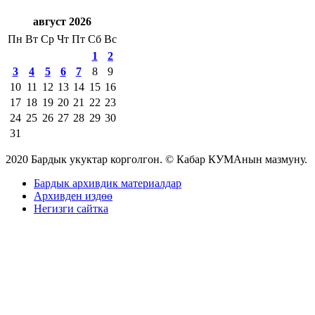
август 2026
Пн
Вт
Ср
Чт
Пт
Сб
Вс
1
2
3
4
5
6
7
8
9
10
11
12
13
14
15
16
17
18
19
20
21
22
23
24
25
26
27
28
29
30
31
2020 Бардык укуктар корголгон. © Кабар КУМАнын мазмуну.
Бардык архивдик материалдар
Архивден издөө
Негизги сайтка