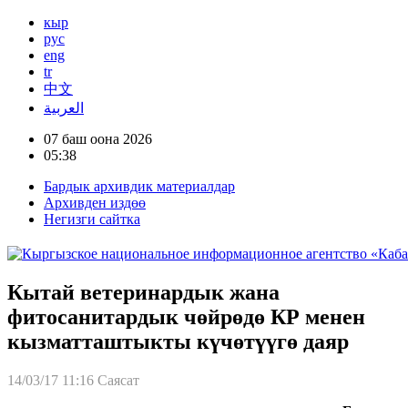
кыр
рус
eng
tr
中文
العربية
07 баш оона 2026
05:38
Бардык архивдик материалдар
Архивден издөө
Негизги сайтка
Кытай ветеринардык жана
фитосанитардык чөйрөдө КР менен
кызматташтыкты күчөтүүгө даяр
14/03/17 11:16
Саясат