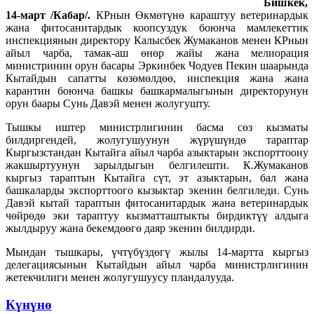
Бишкек,
14-март /Кабар/.
КРнын Өкмөтүнө караштуу ветеринардык
жана фитосанитардык коопсуздук боюнча мамлекеттик
инспекциянын директору Калысбек Жумаканов менен КРнын
айыл чарба, тамак-аш өнөр жайы жана мелиорация
министринин орун басары Эркинбек Чодуев Пекин шаарында
Кытайдын сапатты көзөмөлдөө, инспекция жана жана
карантин боюнча башкы башкармалыгынын директорунун
орун баары Сунь Давэй менен жолугушту.
Тышкы иштер министрлигинин басма сөз кызматы
билдиргендей, жолугушуунун жүрүшүндө тараптар
Кыргызстандан Кытайга айыл чарба азыктарын экспорттоону
жакшыртуунун зарылдыгын белгилешти. К.Жумаканов
кыргыз тараптын Кытайга сүт, эт азыктарын, бал жана
башкаларды экспорттоого кызыктар экенин белгиледи. Сунь
Давэй кытай тараптын фитосанитардык жана ветеринардык
чөйрөдө эки тараптуу кызматташтыкты бирдиктүү алдыга
жылдыруу жана бекемдөөгө даяр экенин билдирди.
Мындан тышкары, үчтүбүздөгү жылы 14-мартта кыргыз
делегациясынын Кытайдын айыл чарба министрлигинин
жетекчилиги менен жолугушуусу пландалууда.
Күнүнө