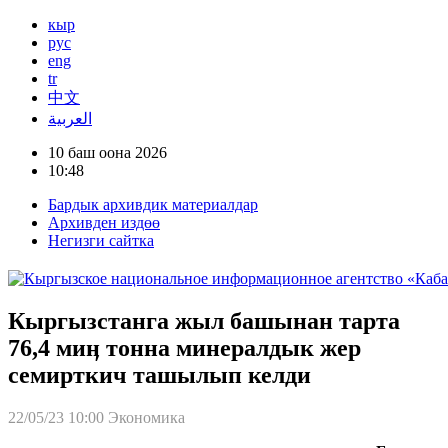
кыр
рус
eng
tr
中文
العربية
10 баш оона 2026
10:48
Бардык архивдик материалдар
Архивден издөө
Негизги сайтка
Кыргызстанга жыл башынан тарта
76,4 миӊ тонна минералдык жер
семирткич ташылып келди
22/05/23 10:00
Экономика