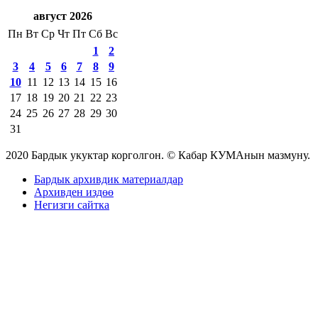
август 2026
Пн
Вт
Ср
Чт
Пт
Сб
Вс
1
2
3
4
5
6
7
8
9
10
11
12
13
14
15
16
17
18
19
20
21
22
23
24
25
26
27
28
29
30
31
2020 Бардык укуктар корголгон. © Кабар КУМАнын мазмуну.
Бардык архивдик материалдар
Архивден издөө
Негизги сайтка