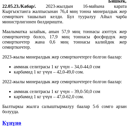
Бишкек
,
22.05.23./
Кабар
/.
2023-жылдын 16-майына карата
Кыргызстанга жалпысынан 76,4 миӊ тонна минералдык жер
семирткич ташылып келди. Бул тууралуу Айыл чарба
министрлигинен билдиришти.
Маалыматка ылайык, анын 57,9 миң тоннасы азоттук жер
семирткичтер болсо, 17,9 миң тоннасы фосфордук жер
семирткичтер жана 0,6 миң тоннасы калийдик жер
семирткичтер.
2023-жылы минералдык жер семирткичтерге болгон баалар:
аммиак селитрасы 1 кг үчүн – 34,0-44,0 сом
карбамид 1 кг үчүн – 42,0-49,0 сом.
2022-жылы минералдык жер семирткичтерге болгон баалар:
аммиак селитрасы 1 кг үчүн – 39,0-50,0 сом
карбамид 1 кг үчүн – 47,0-62,0 сом.
Былтыркы жылга салыштырмалуу баалар 5-6 сомго арзан
болууда.
Күнүнө