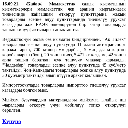
16.09.21. /Кабар/.
Мамлекеттик салык кызматынын
кызматкерлери мамлекеттик чек аранын кыргыз-казак
тилкесинде жайгашкан өткөрүү пункттарына жакын
товарларды эсепке алуу пункттарында тиешелүү уруксат
кагаздары жок ЕАЭБ өлкөлөрүнөн бир катар товарларды
ташып кирүү фактыларын аныкташты.
Ведомствонун басма сөз кызматы билдиргендей, “Ак-Тилек”
товарларды эсепке алуу пунктунда 11 даана автотранспорт
каражаттарын, 700 килограмм дарбыз, 5 миң даана картон
коробкаларын (бош), 20 тонна пияз, 5 471 кг кездеме, 42 тонна
арпа ташып бараткан жүк ташуучу унаалар кармалды.
"Чалдыбар" товарларды эсепке алуу пунктунда 45 куб/метр
тактайды, Чоң-Капкадагы товарларды эсепке алуу пунктунда
30 куб/метр тактайды алып өтүүгө аракет кылышкан.
Импорттоочуларда товарларды импорттоо тиешелүү уруксат
кагаздары болгон эмес.
Мыйзам бузуулардын материалдары мыйзамга ылайык иш
-чараларды өткөрүү үчүн мобилдүү топко өткөрүлүп
берилген.
Күнүнө