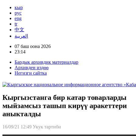
кыр
рус
eng
tr
中文
العربية
07 баш оона 2026
23:14
Бардык архивдик материалдар
Архивден издөө
Негизги сайтка
Кыргызстанга бир катар товарларды
мыйзамсыз ташып кирүү аракеттери
аныкталды
16/09/21 12:49
Укук тартиби