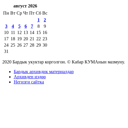
август 2026
Пн
Вт
Ср
Чт
Пт
Сб
Вс
1
2
3
4
5
6
7
8
9
10
11
12
13
14
15
16
17
18
19
20
21
22
23
24
25
26
27
28
29
30
31
2020 Бардык укуктар корголгон. © Кабар КУМАнын мазмуну.
Бардык архивдик материалдар
Архивден издөө
Негизги сайтка