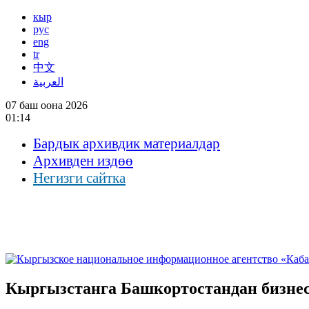
кыр
рус
eng
tr
中文
العربية
07 баш оона 2026
01:14
Бардык архивдик материалдар
Архивден издөө
Негизги сайтка
Кыргызстанга Башкортостандан бизнес