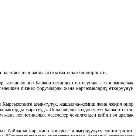
ай палатасынын басма сөз кызматынан билдиришти.
ргызстан менен Башкортостандын ортосундагы экономикалык
ргелешкен бизнес-форумдарды жана көргөзмөлөрдү өткөрүүнүн
ан Кыргызстанга азык-түлүк, жашылча-жемиш жана жеңил өнөр
ылыктарды жаратууда. Ишкерлерди колдоо үчүн Башкортостан
им жана логистикалык маселелер чечилгенден кийин эл аралык
лык байланыштар жана конгресс ишмердүүлүгү министринин