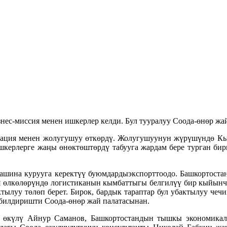
нес-миссия менен ишкерлер келди. Бул тууралуу Соода-өнөр ж
гация менен жолугушуу өткөрдү. Жолугушуунун жүрүшүндө Кы
шкерлерге жаңы өнөктөштөрдү табууга жардам бере турган би
машина курууга керектүү буюмдардыэкспорттоодо. Башкортост
ия өлкөлөрүндө логистиканын кымбаттыгы белгилүү бир кыйынч
ылуу төлөп берет. Бирок, бардык тараптар бул убактылуу чеч
 билдиришти Соода-өнөр жай палатасынан.
 өкүлү Айнур Саманов, Башкортостандын тышкы экономика