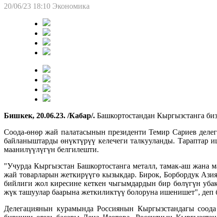
20/06/23 18:10
Экономика
Бишкек, 20.06.23. /Кабар/.
Башкортостандан Кыргызстанга биз
Соода-өнөр жай палатасынын президенти Темир Сариев деле
байланыштарды өнүктүрүү келечеги талкууланды. Тараптар и
маанилүүлүгүн белгилешти.
"Учурда Кыргызстан Башкортостанга металл, тамак-аш жана 
жай товарларын жеткирүүгө кызыкдар. Бирок, Борбордук Аз
бийлиги жол киресине кеткен чыгымдардын бир бөлүгүн убакт
жүк ташуулар баарына жеткиликтүү болоруна ишенишет", деп
Делегациянын курамында Россиянын Кыргызстандагы соода