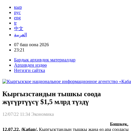
кыр
рус
eng
tr
中文
العربية
07 баш оона 2026
23:21
Бардык архивдик материалдар
Архивден издөө
Негизги сайтка
Кыргызстандын тышкы соода
жүгүртүүсү $1,5 млрд түздү
12/07/22 11:34
Экономика
Бишкек,
12.07.22. /Кабар/.
Кыргызстандын тышкы жана өз ара соодасы