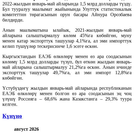
2022-жылдын январь-май айларында 1,5 млрд долларды түздү.
Бул тууралуу маалымат жыйынында Улуттук статистикалык
комитеттин төрагасынын орун басары Айнура Орозбаева
билдирди.
Анын маалыматына ылайык, 2021-жылдын январь-май
айларына салыштырмалуу көлөм 45%га көбөйгөн, муну
менен катар экспорттук ташуулар 4,1%га, ал эми импорттук
келип түшүүлөр тескерисинче 1,6 эсеге өскөн.
Кыргызстандын ЕАЭБ өлкөлөрү менен өз ара соодасынын
көлөмү 1,5 млрд долларды түзүп, бул өткөн жылдын январь-
май айларына салыштырмалуу 21,2%га өскөн. Анын ичинде
экспорттук ташуулар 49,7%га, ал эми импорт 12,8%га
көбөйгөн.
Үстүбүздөгү жылдын январь-май айларында республиканын
ЕАЭБ өлкөлөрү менен болгон өз ара соодасынын эң чоң
үлүшү Россияга – 68,6% жана Казакстанга – 29,3% туура
келген.
Күнүнө
август 2026