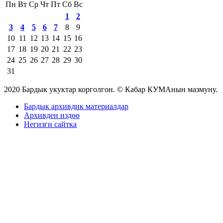
Пн
Вт
Ср
Чт
Пт
Сб
Вс
1
2
3
4
5
6
7
8
9
10
11
12
13
14
15
16
17
18
19
20
21
22
23
24
25
26
27
28
29
30
31
2020 Бардык укуктар корголгон. © Кабар КУМАнын мазмуну.
Бардык архивдик материалдар
Архивден издөө
Негизги сайтка