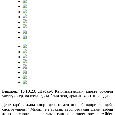
Бишкек, 10.10.23. /Кабар/.
Кыргызстандын карате боюнча
улуттук курама командасы Азия оюндарынан кайтып келди.
Дене тарбия жана спорт департаментинен билдиришкендей,
спортчуларды “Манас" эл аралык аэропортунан Дене тарбия
жана спорт департаментинин директору Айбек