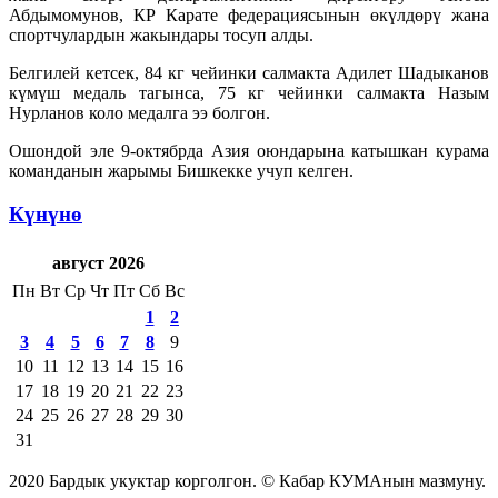
Абдымомунов, КР Карате федерациясынын өкүлдөрү жана
спортчулардын жакындары тосуп алды.
Белгилей кетсек, 84 кг чейинки салмакта Адилет Шадыканов
күмүш медаль тагынса, 75 кг чейинки салмакта Назым
Нурланов коло медалга ээ болгон.
Ошондой эле 9-октябрда Азия оюндарына катышкан курама
команданын жарымы Бишкекке учуп келген.
Күнүнө
август 2026
Пн
Вт
Ср
Чт
Пт
Сб
Вс
1
2
3
4
5
6
7
8
9
10
11
12
13
14
15
16
17
18
19
20
21
22
23
24
25
26
27
28
29
30
31
2020 Бардык укуктар корголгон. © Кабар КУМАнын мазмуну.