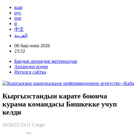
кыр
рус
eng
tr
中文
العربية
08 баш оона 2026
23:32
Бардык архивдик материалдар
Архивден издөө
Негизги сайтка
Кыргызстандын карате боюнча
курама командасы Бишкекке учуп
келди
10/10/23 23:11
Спорт