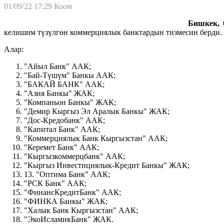
01/09/22 17:29
Коом
Бишкек, 0
келишим түзүлгөн коммерциялык банктардын тизмесин берди.
Алар:
"Айыл Банк" ААК;
"Бай-Түшүм" Банкы ААК;
"БАКАЙ БАНК" ААК;
"Азия Банкы" ЖАК;
"Компаньон Банкы" ЖАК;
"Демир Кыргыз Эл Аралык Банкы" ЖАК;
"Дос-Кредобанк" ААК;
"Капитал Банк" ААК;
"Коммерциялык Банк Кыргызстан" ААК;
"Керемет Банк" ААК;
"Кыргызкоммерцбанк" ААК;
"Кыргыз Инвестициялык-Кредит Банкы" ЖАК;
13. "Оптима Банк" ААК;
"РСК Банк" ААК;
"ФинансКредитБанк" ААК;
"ФИНКА Банкы" ЖАК;
"Халык Банк Кыргызстан" ААК;
"ЭкоИсламикБанк" ЖАК.