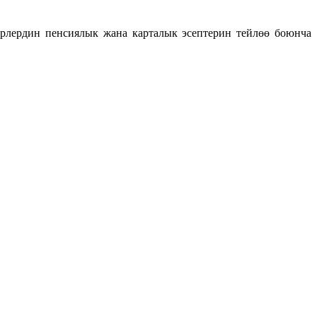
лердин пенсиялык жана карталык эсептерин тейлөө боюнча