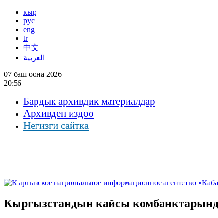
кыр
рус
eng
tr
中文
العربية
07 баш оона 2026
20:56
Бардык архивдик материалдар
Архивден издөө
Негизги сайтка
Кыргызстандын кайсы комбанктарында