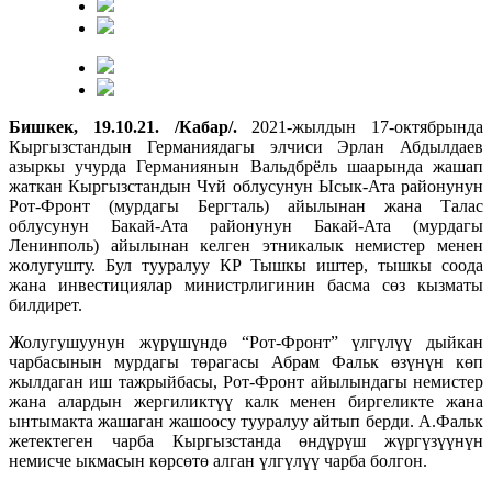
Бишкек, 19.10.21. /Кабар/.
2021-жылдын 17-октябрында
Кыргызстандын Германиядагы элчиси Эрлан Абдылдаев
азыркы учурда Германиянын Вальдбрёль шаарында жашап
жаткан Кыргызстандын Чʏй облусунун Ысык-Ата районунун
Рот-Фронт (мурдагы Бергталь) айылынан жана Талас
облусунун Бакай-Ата районунун Бакай-Ата (мурдагы
Ленинполь) айылынан келген этникалык немистер менен
жолугушту. Бул тууралуу КР Тышкы иштер, тышкы соода
жана инвестициялар министрлигинин басма сөз кызматы
билдирет.
Жолугушуунун жүрүшүндө “Рот-Фронт” үлгүлүү дыйкан
чарбасынын мурдагы төрагасы Абрам Фальк өзүнүн көп
жылдаган иш тажрыйбасы, Рот-Фронт айылындагы немистер
жана алардын жергиликтүү калк менен биргеликте жана
ынтымакта жашаган жашоосу тууралуу айтып берди. А.Фальк
жетектеген чарба Кыргызстанда өндүрүш жүргүзүүнүн
немисче ыкмасын көрсөтө алган үлгүлүү чарба болгон.