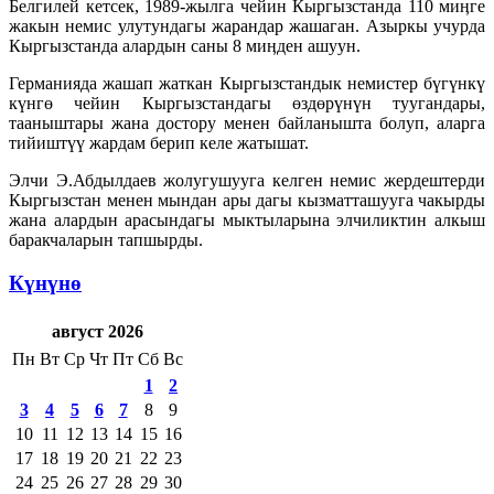
Белгилей кетсек, 1989-жылга чейин Кыргызстанда 110 миӊге
жакын немис улутундагы жарандар жашаган. Азыркы учурда
Кыргызстанда алардын саны 8 миӊден ашуун.
Германияда жашап жаткан Кыргызстандык немистер бүгүнкү
күнгө чейин Кыргызстандагы өздөрүнүн туугандары,
тааныштары жана достору менен байланышта болуп, аларга
тийиштүү жардам берип келе жатышат.
Элчи Э.Абдылдаев жолугушууга келген немис жердештерди
Кыргызстан менен мындан ары дагы кызматташууга чакырды
жана алардын арасындагы мыктыларына элчиликтин алкыш
баракчаларын тапшырды.
Күнүнө
август 2026
Пн
Вт
Ср
Чт
Пт
Сб
Вс
1
2
3
4
5
6
7
8
9
10
11
12
13
14
15
16
17
18
19
20
21
22
23
24
25
26
27
28
29
30