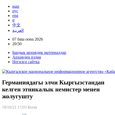
кыр
рус
eng
tr
中文
العربية
07 баш оона 2026
20:50
Бардык архивдик материалдар
Архивден издөө
Негизги сайтка
Германиядагы элчи Кыргызстандан
келген этникалык немистер менен
жолугушту
19/10/21 17:03
Коом