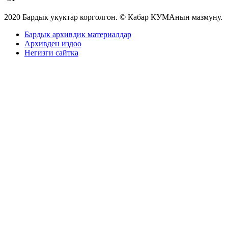
2020 Бардык укуктар корголгон. © Кабар КУМАнын мазмуну.
Бардык архивдик материалдар
Архивден издөө
Негизги сайтка