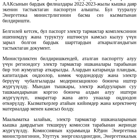
ААКсынын бардык филиалдары 2022-2023-жылы кышка даяр
экенин тастыктаган паспортун алышты. Бул тууралуу
Энергетика министрлигинин басма сөз кызматынан
билдиришти.
Белгилей кетсек, бул паспорт электр тармактар комплексинин
ишенимдүү жана туруктуу иштөөсүн камсыз кылуу үчүн
зарыл болгон бардык шарттардын аткарылгандыгын
тастыктаган документ.
Министрликтен билдиришкендей, аталган паспортту алуу
үчүн региондогу электр тармактар ишканалары тарабынан
бир топ жумуштар аткарылды. Алардын катарында пландык,
капиталдык оңдоолор, көмөк чордондорду жана электр
берүүчү чубалгыларды модернизациялоо боюнча иштер
жүргүзүлдү. Мындан тышкары, электр жабдууларын суу
ташкындарынан коргоо боюнча алдын алуу иштери
жүргүзүлүп, имараттар жана авто унаалар оңдоодон
өткөрүлдү. Кызматкерлер атайын кийимдер жана керектөөчү
материалдар менен камсыз болду.
Маалыматка ылайык, электр тармактар ишканаларынын
кышка даярдыгын текшерүү комиссия тарабынан жеринде
жүргүзүлдү. Комиссиянын курамында КРдин Энергетика
министрлигинин, Улуттук энергохолдингдин, Энергетикалык