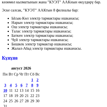
көзөмөл кызматынын жана "КУЭТ" ААКнын өкүлдөрү бар.
Эске салсак, "КУЭТ" ААКтын 8 филиалы бар:
Ысык-Көл электр тармактары ишканасы;
Нарын электр тармактары ишканасы;
Ош электр тармактары ишканасы;
Талас электр тармактары ишканасы;
Баткен электр тармактары ишканасы;
Чүй электр тармактары ишканасы;
Бишкек электр тармактар ишканасы;
Жалал-Абад электр тармактары ишканасы.
Күнүнө
август 2026
Пн
Вт
Ср
Чт
Пт
Сб
Вс
1
2
3
4
5
6
7
8
9
10
11
12
13
14
15
16
17
18
19
20
21
22
23
24
25
26
27
28
29
30
31