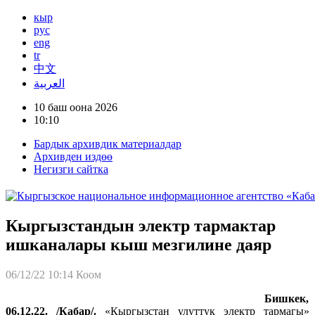
кыр
рус
eng
tr
中文
العربية
10 баш оона 2026
10:10
Бардык архивдик материалдар
Архивден издөө
Негизги сайтка
Кыргызстандын электр тармактар
ишканалары кыш мезгилине даяр
06/12/22 10:14
Коом
Бишкек,
06.12.22. /Кабар/.
«Кыргызстан улуттук электр тармагы»