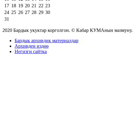
17
18
19
20
21
22
23
24
25
26
27
28
29
30
31
2020 Бардык укуктар корголгон. © Кабар КУМАнын мазмуну.
Бардык архивдик материалдар
Архивден издөө
Негизги сайтка