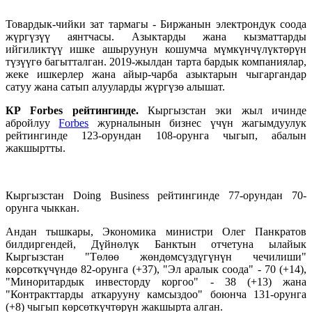
Товардык-чийки зат тармагы - Биржанын электрондук соода
жүргүзүү аянтчасы. Азыктарды жана кызматтарды
ийгиликтүү ишке ашыруунун кошумча мүмкүнчүлүктөрүн
түзүүгө багытталган. 2019-жылдан тарта бардык компаниялар,
жеке ишкерлер жана айыр-чарба азыктарын чыгаргандар
сатуу жана сатып алууларды жүргүзө алышат.
КР Forbes рейтингинде.
Кыргызстан эки жыл ичинде
абройлуу
Forbes
журналынын бизнес үчүн жагымдуулук
рейтингинде 123-орундан 108-орунга чыгып, абалын
жакшыртты.
Кыргызстан Doing Business рейтингинде 77-орундан 70-
орунга чыккан.
Андан тышкары, Экономика министри Олег Панкратов
билдиргендей, Дүйнөлүк Банктын отчетуна ылайык
Кыргызстан "Төлөө жөндөмсүздүгүнүн чечилиши"
көрсөткүчүндө 82-орунга (+37), "Эл аралык соода" - 70 (+14),
"Миноритардык инвесторду коргоо" - 38 (+13) жана
"Контракттарды аткарууну камсыздоо" боюнча 131-орунга
(+8) чыгып көрсөткүчтөрүн жакшырта алган.