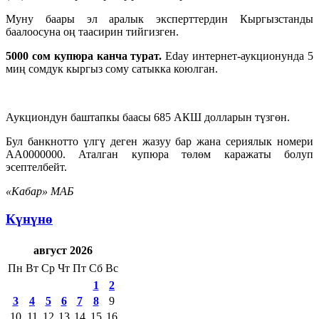
Муну баары эл аралык эксперттердин Кыргызстанды
баалоосуна оң таасирин тийгизген.
5000 сом купюра канча турат.
Eday интернет-аукционунда 5
миң сомдук кыргыз сому сатыкка коюлган.
Аукциондун баштапкы баасы 685 АКШ долларын түзгөн.
Бул банкнотто үлгү деген жазуу бар жана сериялык номери
АA0000000. Аталган купюра төлөм каражаты болуп
эсептелбейт.
«Кабар» МАБ
Күнүнө
август 2026
Пн
Вт
Ср
Чт
Пт
Сб
Вс
1
2
3
4
5
6
7
8
9
10
11
12
13
14
15
16