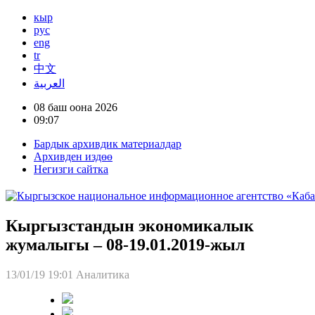
кыр
рус
eng
tr
中文
العربية
08 баш оона 2026
09:07
Бардык архивдик материалдар
Архивден издөө
Негизги сайтка
Кыргызстандын экономикалык
жумалыгы – 08-19.01.2019-жыл
13/01/19 19:01
Аналитика