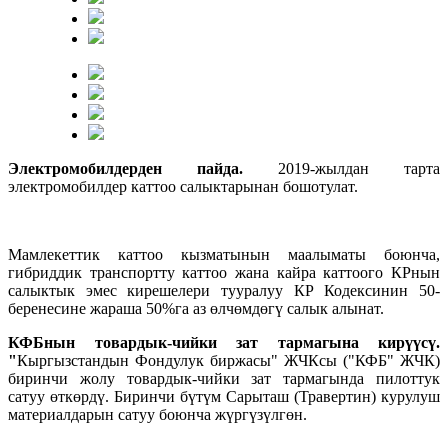
Электромобилдерден пайда.
2019-жылдан тарта
электромобилдер каттоо салыктарынан бошотулат.
Мамлекеттик каттоо кызматынын маалыматы боюнча,
гибриддик транспортту каттоо жана кайра каттоого КРнын
салыктык эмес кирешелери тууралуу КР Кодексинин 50-
беренесине жараша 50%га аз өлчөмдөгү салык алынат.
КФБнын товардык-чийки зат тармагына кирүүсү.
"
Кыргызстандын Фондулук биржасы" ЖЧКсы ("КФБ" ЖЧК)
биринчи жолу товардык-чийки зат тармагында пилоттук
сатуу өткөрдү. Биринчи бүтүм Сарыташ (Травертин) курулуш
материалдарын сатуу боюнча жүргүзүлгөн.