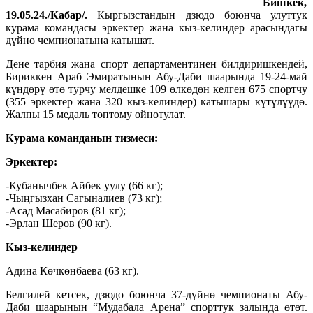
Бишкек,
19.05.24./Кабар/.
Кыргызстандын дзюдо боюнча улуттук
курама командасы эркектер жана кыз-келиндер арасындагы
дүйнө чемпионатына катышат.
Дене тарбия жана спорт департаментинен билдиришкендей,
Бириккен Араб Эмиратынын Абу-Даби шаарында 19-24-май
күндөрү өтө турчу мелдешке 109 өлкөдөн келген 675 спортчу
(355 эркектер жана 320 кыз-келиндер) катышары күтүлүүдө.
Жалпы 15 медаль топтому ойнотулат.
Курама команданын тизмеси:
Эркектер:
-Кубанычбек Айбек уулу (66 кг);
-Чыңгызхан Сагыналиев (73 кг);
-Асад Масабиров (81 кг);
-Эрлан Шеров (90 кг).
Кыз-келиндер
Адина Көчкөнбаева (63 кг).
Белгилей кетсек, дзюдо боюнча 37-дүйнө чемпионаты Абу-
Даби шаарынын “Мудабала Арена” спорттук залында өтөт.