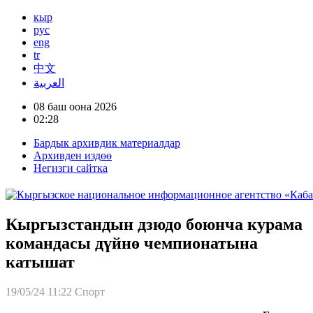
кыр
рус
eng
tr
中文
العربية
08 баш оона 2026
02:28
Бардык архивдик материалдар
Архивден издөө
Негизги сайтка
Кыргызстандын дзюдо боюнча курама
командасы дүйнө чемпионатына
катышат
19/05/24 11:22
Спорт