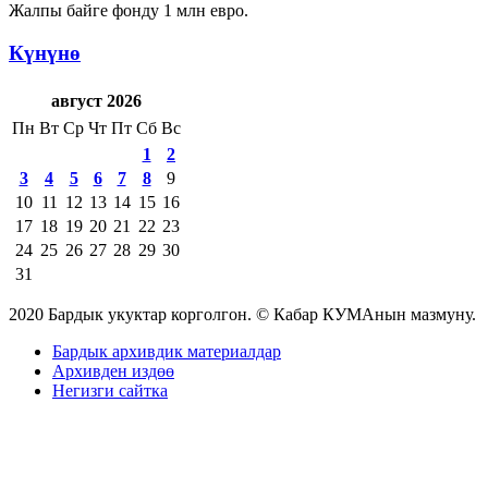
Жалпы байге фонду 1 млн евро.
Күнүнө
август 2026
Пн
Вт
Ср
Чт
Пт
Сб
Вс
1
2
3
4
5
6
7
8
9
10
11
12
13
14
15
16
17
18
19
20
21
22
23
24
25
26
27
28
29
30
31
2020 Бардык укуктар корголгон. © Кабар КУМАнын мазмуну.
Бардык архивдик материалдар
Архивден издөө
Негизги сайтка