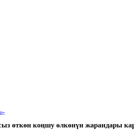
ыз өткөн коңшу өлкөнүн жарандары к