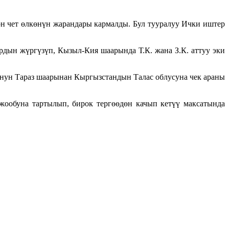
н чет өлкөнүн жарандары кармалды. Бул тууралуу Ички иштер
н жүргүзүп, Кызыл-Кия шаарында Т.К. жана З.К. аттуу эки
унун Тараз шаарынан Кыргызстандын Талас облусуна чек араны
ообуна тартылып, бирок тергөөдөн качып кетүү максатында