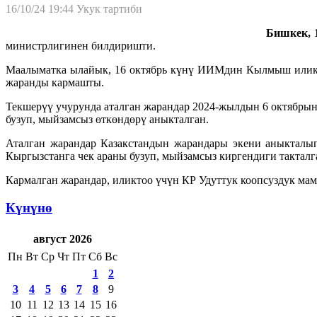
16/10/24 19:44
Укук тартиби
Бишкек, 1
министрлигинен билдиришти.
Маалыматка ылайык, 16 октябрь күнү ИИМдин Кылмыш иликтө
жаранды кармашты.
Текшерүү учурунда аталган жарандар 2024-жылдын 6 октябрын
бузуп, мыйзамсыз өткөндөрү аныкталган.
Аталган жарандар Казакстандын жарандары экени аныкталып
Кыргызстанга чек араны бузуп, мыйзамсыз киргендиги такталг
Кармалган жарандар, иликтоо үчүн КР Удуттук коопсуздук ма
Күнүнө
август 2026
Пн
Вт
Ср
Чт
Пт
Сб
Вс
1
2
3
4
5
6
7
8
9
10
11
12
13
14
15
16