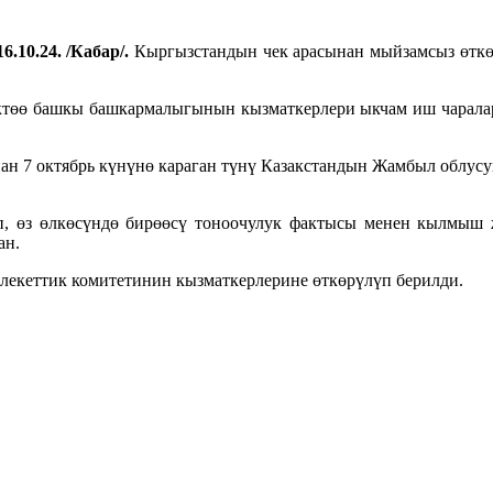
6.10.24. /Кабар/.
Кыргызстандын чек арасынан мыйзамсыз өткө
ө башкы башкармалыгынын кызматкерлери ыкчам иш чараларды
ан 7 октябрь күнүнө караган түнү Казакстандын Жамбыл облус
, өз өлкөсүндө бирөөсү тоноочулук фактысы менен кылмыш ж
ан.
млекеттик комитетинин кызматкерлерине өткөрүлүп берилди.