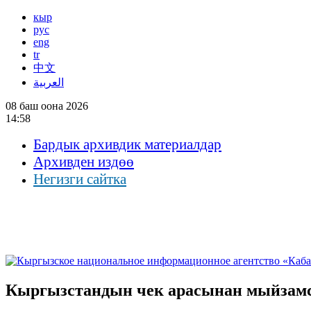
кыр
рус
eng
tr
中文
العربية
08 баш оона 2026
14:58
Бардык архивдик материалдар
Архивден издөө
Негизги сайтка
Кыргызстандын чек арасынан мыйзамс