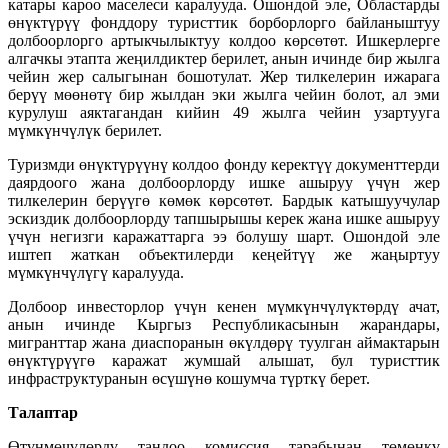
катары кароо маселеси каралууда. Ошондой эле, Областарды
өнүктүрүү фонддору туристтик борборлорго байланыштуу
долбоорлорго артыкчылыктуу колдоо көрсөтөт. Ишкерлерге
алгачкы этапта жеңилдиктер берилет, анын ичинде бир жылга
чейин жер салыгынан бошотулат. Жер тилкелерин ижарага
берүү мөөнөтү бир жылдан эки жылга чейин болот, ал эми
курулуш аяктагандан кийин 49 жылга чейин узартууга
мүмкүнчүлүк берилет.
Туризмди өнүктүрүүнү колдоо фонду керектүү документтерди
даярдоого жана долбоорлорду ишке ашыруу үчүн жер
тилкелерин берүүгө көмөк көрсөтөт. Бардык катышуучулар
эскиздик долбоорлорду тапшырышы керек жана ишке ашыруу
үчүн негизги каражаттарга ээ болушу шарт. Ошондой эле
иштеп жаткан объектилерди кеңейтүү же жаңыртуу
мүмкүнчүлүгү каралууда.
Долбоор инвесторлор үчүн кенен мүмкүнчүлүктөрдү ачат,
анын ичинде Кыргыз Республикасынын жарандары,
мигранттар жана диаспоранын өкүлдөрү туулган аймактарын
өнүктүрүүгө каражат жумшай алышат, бул туристтик
инфраструктуранын өсүшүнө кошумча түрткү берет.
Талаптар
Өтүнмөчүлөрдү тандоо комиссия тарабынан төмөнкү