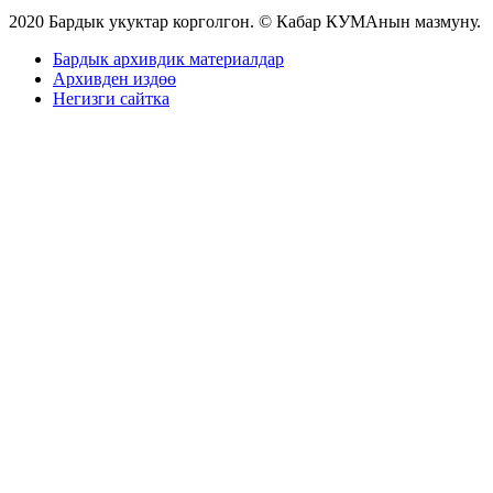
2020 Бардык укуктар корголгон. © Кабар КУМАнын мазмуну.
Бардык архивдик материалдар
Архивден издөө
Негизги сайтка