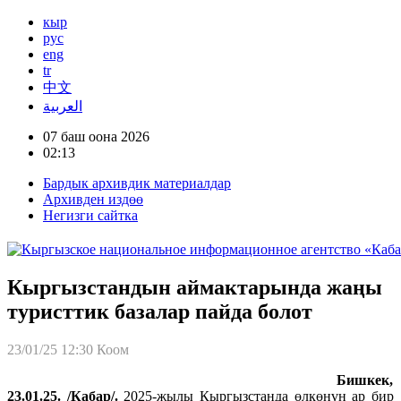
кыр
рус
eng
tr
中文
العربية
07 баш оона 2026
02:13
Бардык архивдик материалдар
Архивден издөө
Негизги сайтка
Кыргызстандын аймактарында жаңы
туристтик базалар пайда болот
23/01/25 12:30
Коом
Бишкек,
23.01.25. /Кабар/.
2025-жылы Кыргызстанда өлкөнүн ар бир