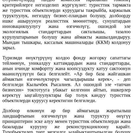
критерийлерге негизделип жүргүзүлөт: туристтик тармакта
же туристтик объектилерди куруудагы тажрыйба, каржылык
туруктуулук, негиздүү бизнес-пландын болушу, долбоорду
ишке ашыруунун реалисттик мөөнөттөрү, сунуштардын
инновациялуулугу жана өзгөчөлүгү, ошондой эле
экологиялык стандарттардын сакталышы, тазалоо
курулуштарынын болушу жана аймакты жашылдандыруу.
Мындан тышкары, кассалык машиналарды (ККМ) колдонуу
зарыл.
Туризмди өнүктүрүүнү колдоо фонду жогорку сапаттагы
тейлөөнүн, уникалдуу каттамдардын жана стандарттарды,
анын ичинде комфортту жана коопсуздукту катуу сактоонун
маанилүүлүгүн баса белгилейт. «Ар бир база жайгашкан
аймактын өзгөчөлүктөрүн чагылдырышы керек», - деп
белгиледи Кылычбек Рысалиев. Ал ошондой эле «тапчан
бизнесин» токтотууга убакыт келгенин айтып, ишкерлер
керектүү ыңгайлуулуктары бар толук кандуу туристтик
объектилерди куруусу керектигин белгиледи.
Долбоор өлкөнүн ар бир аймагында жаратылыш
ландшафтынын өзгөчөлүгүн жана туруктуу өнүгүү
принциптерин эске алуу менен туристтик объектилерди жана
базаларды курууну же реконструкциялоону карайт.
Туробъектилер төрт мезгилге ылайыкташтырылган болушу