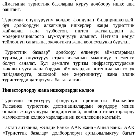
аймагында туристтик базаларды куруу долбоору ишке аша
баштайт.
Туризмди өнүктүрүүнү колдоо фондунан билдиришкендей,
бул долбоордун алкагында ишкерлер жаңы туристтик
жайларды гана түзбөстөн, иштеп жаткандарын да
модернизациялоого мүмкүнчүлүк алышат. Негизги көңүл
тейлөөнүн сапатына, экологияга жана коопсуздукка бурулат.
"Туристтик базалар" долбоору өлкөнүн аймактарында
туризмди өнүктүрүү стратегиясынын маанилүү элементи
болуп саналат. Бул демилге туризм инфраструктурасын
жакшыртууга жана бардык аймактардын потенциалын толук
пайдаланууга, ошондой эле жергиликтүү жана элдик
туристтерди да тартууга багытталган.
Инвесторлорду жана ишкерлерди колдоо
Туризмди өнүктүрүү фондунун президенти Кылычбек
Рысалиев туристтик дестинациялардын өкүлдөрү менен
онлайн жолугушууда билдиргендей, долбоор инвесторлорду
мамлекеттик колдоо чараларынын комплексин камтыйт.
Тактап айтканда, «Элдик Банк» ААК жана «Айыл Банк» ААК
«Туристтик базалар» долбоорлорун артыкчылыктуу багыт