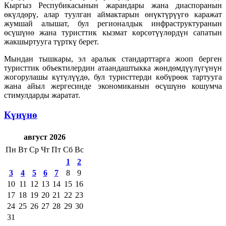
Кыргыз Респубикасынын жарандары жана диаспоранын
өкүлдөрү, алар туулган аймактарын өнүктүрүүгө каражат
жумшай алышат, бул регионалдык инфраструктуранын
өсүшүнө жана туристтик кызмат көрсөтүүлөрдүн сапатын
жакшыртууга түрткү берет.
Мындан тышкары, эл аралык стандарттарга жооп берген
туристтик объектилердин атаандаштыкка жөндөмдүүлүгүнүн
жогорулашы күтүлүүдө, бул туристтерди көбүрөөк тартууга
жана айыл жергесинде экономиканын өсүшүнө кошумча
стимулдарды жаратат.
Күнүнө
август 2026
Пн
Вт
Ср
Чт
Пт
Сб
Вс
1
2
3
4
5
6
7
8
9
10
11
12
13
14
15
16
17
18
19
20
21
22
23
24
25
26
27
28
29
30
31