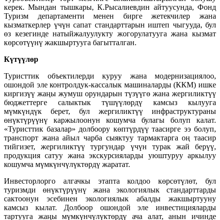
керек. Мындан тышкары, К.Рысалиевдин айтуусунда, Фонд
Туризм департаменти менен бирге жетекчилер жана
кызматкерлер үчүн сапат стандарттарын иштеп чыгууда, бул
өз кезегинде натыйжалуулукту жогорулатууга жана кызмат
көрсөтүүнү жакшыртууга багытталган.
Күтүүлөр
Туристтик объектилерди куруу жана модернизациялоо,
ошондой эле контролдук-кассалык машиналарды (ККМ) ишке
киргизүү жаңы жумуш орундарын түзүүгө жана жергиликтүү
бюджеттерге салыктык түшүүлөрдү камсыз кылууга
мүмкүндүк берет, бул жергиликтүү инфраструктураны
өнүктүрүүнү каржылоонун кошумча булагы болуп калат.
«Туристтик базалар» долбоору көптүрдүү таасирге ээ болуп,
транспорт жана айыл чарба сыяктуу тармактарга оң таасир
тийгизет, жергиликтүү тургундар үчүн турак жай берүү,
продукция сатуу жана экскурсияларды уюштуруу аркылуу
кошумча мүмкүнчүлүктөрдү жаратат.
Инвесторлорго алгачкы этапта колдоо көрсөтүлөт, бул
туризмди өнүктүрүүнү жана экологиялык стандарттарды
сактоонун эсебинен экологиялык абалды жакшыртууну
камсыз кылат. Долбоор ошондой эле инвестицияларды
тартууга жаңы мүмкүнчүлүктөрдү ача алат, анын ичинде