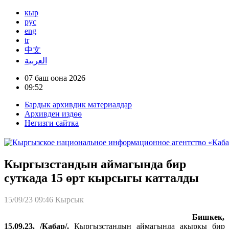
кыр
рус
eng
tr
中文
العربية
07 баш оона 2026
09:52
Бардык архивдик материалдар
Архивден издөө
Негизги сайтка
Кыргызстандын аймагында бир
суткада 15 өрт кырсыгы катталды
15/09/23 09:46
Кырсык
Бишкек,
15.09.23. /Кабар/.
Кыргызстандын аймагында акыркы бир