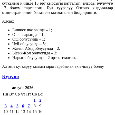
сутканын ичинде 15 өрт кырсыгы катталып, аларды өчүрүүгө
17 бөлүм тартылган. Бул тууралуу Өзгөчө кырдаалдар
министрлигинин басма сөз кызматынан билдиришти.
Алсак:
Бишкек шаарында – 1;
Ош шаарында – 1;
Ош облусунда – 1;
Чүй облусунда – 5;
Жалал-Абад облусунда – 2;
Ысык-Көл облусунда – 3;
Нарын облусунда – 2 өрт катталган.
Ал эми куткаруу кызматтары тарабынан эки чыгуу болду.
Күнүнө
август 2026
Пн
Вт
Ср
Чт
Пт
Сб
Вс
1
2
3
4
5
6
7
8
9
10
11
12
13
14
15
16