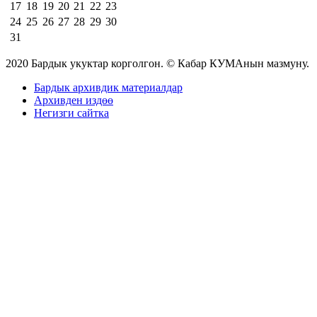
17
18
19
20
21
22
23
24
25
26
27
28
29
30
31
2020 Бардык укуктар корголгон. © Кабар КУМАнын мазмуну.
Бардык архивдик материалдар
Архивден издөө
Негизги сайтка