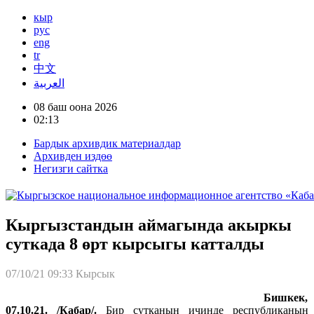
кыр
рус
eng
tr
中文
العربية
08 баш оона 2026
02:13
Бардык архивдик материалдар
Архивден издөө
Негизги сайтка
Кыргызстандын аймагында акыркы
суткада 8 өрт кырсыгы катталды
07/10/21 09:33
Кырсык
Бишкек,
07.10.21. /Кабар/.
Бир сутканын ичинде республиканын