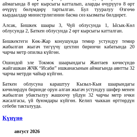
аймагында 8 өрт кырсыгы катталып, аларды өчүрүүгө 8 өрт
өчүрүү бөлүмдөрү тартылган. Бул тууралуу Өзгөчө
кырдаалдар министрлигинин басма сөз кызматы билдирет.
Алсак, Бишкек шаары 3, Чүй облусунда 1, Ысык-Көл
облусунда 2, Баткен облусунда 2 өрт кырсыгы катталган.
Бишкектеги Көк-Жар конушунда темир устундуу темир
жабылган жыгач тигүүчү цехтин биринчи кабатында 20
чарчы метр опилка күйгөн.
Ошондой эле Токмок шаарындагы Жантаев көчөсүндө
жайгашкан ЖЧК “Исаби” ишканасынын аймагында аянтты 32
чарчы метрди чайыр күйгөн.
Баткен облусуна караштуу Кызыл-Кыя шаарындагы
көчөлөрдүн биринде орун алган жыгач устундуу шифер менен
жабылган убактылуу жашоочу үйдүн 32 чарчы метр ички
жасалгасы, үй буюмдары күйгөн. Келип чыккан өрттөрдүн
себеби такталууда.
Күнүнө
август 2026