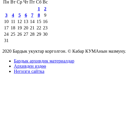
Пн
Вт
Ср
Чт
Пт
Сб
Вс
1
2
3
4
5
6
7
8
9
10
11
12
13
14
15
16
17
18
19
20
21
22
23
24
25
26
27
28
29
30
31
2020 Бардык укуктар корголгон. © Кабар КУМАнын мазмуну.
Бардык архивдик материалдар
Архивден издөө
Негизги сайтка