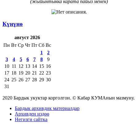
(жыйынтыкка карата пайыз менен)
Күнүнө
август 2026
Пн
Вт
Ср
Чт
Пт
Сб
Вс
1
2
3
4
5
6
7
8
9
10
11
12
13
14
15
16
17
18
19
20
21
22
23
24
25
26
27
28
29
30
31
2020 Бардык укуктар корголгон. © Кабар КУМАнын мазмуну.
Бардык архивдик материалдар
Архивден издөө
Негизги сайтка