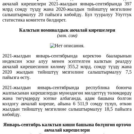
акчалай кирешелери 2021-жылдын январь-сентябрында 397
млрд сомду түздү жана 2020-жылдын тийиштүү мезгилине
салыштырмалуу 20 пайызга көбөйдү. Бул тууралуу Улуттук
статистика комитети билдирет.
Калктын номиналдык акчалай кирешелери
(млн. сом)
2021-жылдын январь-сентябрында керектөө бааларынын
индексин эске алуу менен эсептелген калктын реалдуу
акчалай кирешесинин көлөмү 355,2 млрд. сомду түздү жана
2020 жылдын тийиштүү мезгилине салыштырмалуу 7,5
пайызга өстү.
2021-жылдын январь-сентябрында республика боюнча
жалпысынан кирешелерди мүнөздөгөн милдеттүү төлөмдөрдү
жана төгүмдөрдү эсепке албаганда, адам башына болгон
колдогу акчалай киреше, айына 6 511,9 сомду түзүп, өткөн
жылдын тийиштүү мезгилине салыштырмалуу 18,5 пайызга
көбөйдү.
Январь-сентябрь калктын киши башына бөлүнгөн орточо
акчалай кирешелери