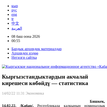
кыр
рус
eng
tr
中文
العربية
08 баш оона 2026
00:55
Бардык архивдик материалдар
Архивден издөө
Негизги сайтка
Кыргызстандыктардын акчалай
кирешеси көбөйдү — статистика
14/02/22 11:31
Экономика
Бишкек,
14.02.22. /Кабар/.
Республикада калкынын номиналдык