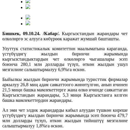
Бишкек, 09.10.24. /Кабар/.
Кыргызстандын жарандары чет
өлкөлөргө эс алууга көбүрөөк каражат жумшай башташты.
Улуттук статистикалык комитеттин маалыматына караганда,
үстүбүздөгү жылдын биринчи жарымында
кыргызстандыктардын чет өлкөлөргө чыгашалары эсеп
боюнча 280,1 млн долларды түзүп, өткөн жылдын ушул
мезгилине салыштырмалуу 6,9%га өскөн.
Быйылкы жылдын биринчи жарымында туристтик фирмалар
аркылуу 26,8 миң адам саякаттоого жөнөтүлгөн, анын ичинен
21,5 миңи башка мамлекеттерге жана өлкө ичинде саякаттаган
Кыргызстандын жарандары, 5,3 миңи Кыргызстанга келген
башка мамлекеттердин жарандары.
Ал эми чет элдик жарандарды кабыл алуудан түшкөн киреше
үстүбүздөгү жылдын биринчи жарымында эсеп боюнча 479,7
млн долларды түзүп, өткөн жылдын тийиштүү мезгилине
салыштырмалуу 1,8%га өскөн.