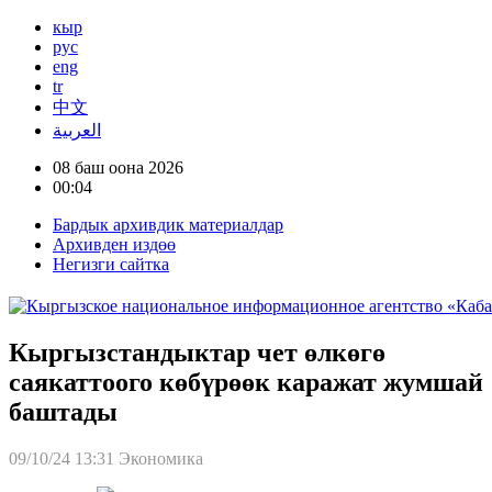
кыр
рус
eng
tr
中文
العربية
08 баш оона 2026
00:04
Бардык архивдик материалдар
Архивден издөө
Негизги сайтка
Кыргызстандыктар чет өлкөгө
саякаттоого көбүрөөк каражат жумшай
баштады
09/10/24 13:31
Экономика