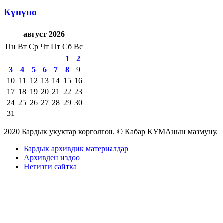
Күнүнө
август 2026
Пн
Вт
Ср
Чт
Пт
Сб
Вс
1
2
3
4
5
6
7
8
9
10
11
12
13
14
15
16
17
18
19
20
21
22
23
24
25
26
27
28
29
30
31
2020 Бардык укуктар корголгон. © Кабар КУМАнын мазмуну.
Бардык архивдик материалдар
Архивден издөө
Негизги сайтка