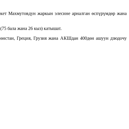
екет Махмутовдун жаркын элесине арналган өспүрүмдөр жана
75 бала жана 26 кыз) катышат.
мөнстан, Греция, Грузия жана АКШдан 400дөн ашуун дзюдочу