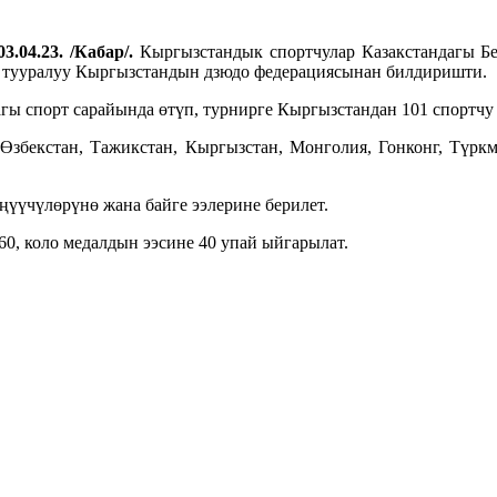
3.04.23. /Кабар/.
Кыргызстандык спортчулар Казакстандагы Б
л тууралуу Кыргызстандын дзюдо федерациясынан билдиришти.
 спорт сарайында өтүп, турнирге Кыргызстандан 101 спортчу (
 Өзбекстан, Тажикстан, Кыргызстан, Монголия, Гонконг, Түрк
ңүүчүлөрүнө жана байге ээлерине берилет.
0, коло медалдын ээсине 40 упай ыйгарылат.