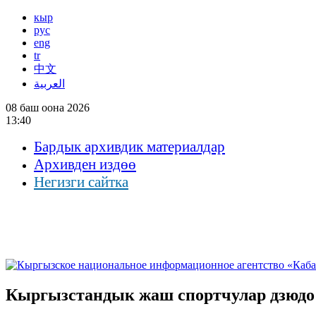
кыр
рус
eng
tr
中文
العربية
08 баш оона 2026
13:40
Бардык архивдик материалдар
Архивден издөө
Негизги сайтка
Кыргызстандык жаш спортчулар дзюдо