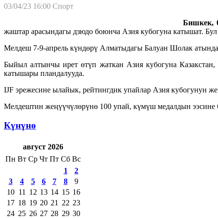
03/04/23 16:00
Спорт
Бишкек, 0
жаштар арасындагы дзюдо боюнча Азия кубогуна катышат. Бу
Мелдеш 7-9-апрель күндөрү Алматыдагы Балуан Шолак атындагы
Быйыл алтынчы ирет өтүп жаткан Азия кубогуна Казакстан,
катышары пландалууда.
IJF эрежесине ылайык, рейтингдик упайлар Азия кубогунун же
Мелдештин жеңүүчүлөрүнө 100 упай, күмүш медалдын ээсине 6
Күнүнө
август 2026
Пн
Вт
Ср
Чт
Пт
Сб
Вс
1
2
3
4
5
6
7
8
9
10
11
12
13
14
15
16
17
18
19
20
21
22
23
24
25
26
27
28
29
30