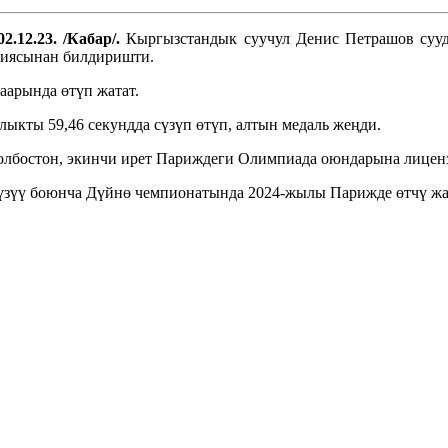
2.12.23. /Кабар/.
Кыргызстандык суучул Денис Петрашов суу
ациясынан билдиришти.
арында өтүп жатат.
лыкты 59,46 секундда сүзүп өтүп, алтын медаль жеңди.
лбостон, экинчи ирет Париждеги Олимпиада оюндарына лиценз
а сүзүү боюнча Дүйнө чемпионатында 2024-жылы Парижде өтчү