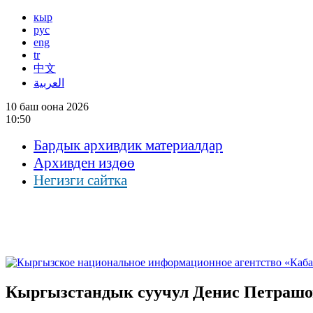
кыр
рус
eng
tr
中文
العربية
10 баш оона 2026
10:50
Бардык архивдик материалдар
Архивден издөө
Негизги сайтка
Кыргызстандык суучул Денис Петрашо