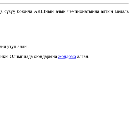
да сүзүү боюнча АКШнын ачык чемпионатында алтын медаль
ия утуп алды.
 жайкы Олимпиада оюндарына
жолдомо
алган.