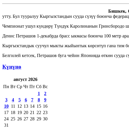
Бишкек, 0
утту. Бул тууралуу Кыргызстандын сууда сүзүү боюнча федер
Чемпионат ушул күндөрү Түндүк Каролинанын Гринсбородо ша
Денис Петрашов 1-декабрда брасс ыкмасы боюнча 100 метр ара
Кыргызстандык суучул мыкты жыйынтык көрсөтүп гана тим бо
Белгилей кетсек, Петрашов буга чейин Японияда өткөн сууд
Күнүнө
август 2026
Пн
Вт
Ср
Чт
Пт
Сб
Вс
1
2
3
4
5
6
7
8
9
10
11
12
13
14
15
16
17
18
19
20
21
22
23
24
25
26
27
28
29
30
31