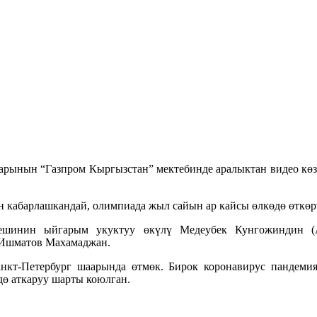
арынын “Газпром Кыргызстан” мектебинде аралыктан видео кө
 кабарлашкандай, олимпиада жыл сайын ар кайсы өлкөдө өткөрү
шинин ыйгарым укуктуу өкүлү Медеубек Кунгожиндин (Алм
 Ишматов Махамаджан.
нкт-Петербург шаарында өтмөк. Бирок коронавирус пандемия
ө аткаруу шарты коюлган.