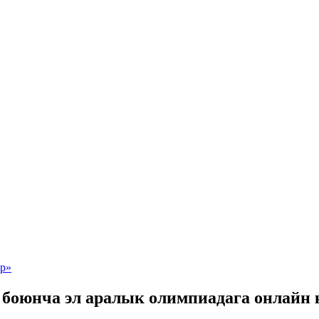
боюнча эл аралык олимпиадага онлайн