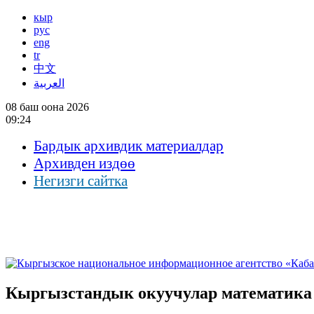
кыр
рус
eng
tr
中文
العربية
08 баш оона 2026
09:24
Бардык архивдик материалдар
Архивден издөө
Негизги сайтка
Кыргызстандык окуучулар математика 