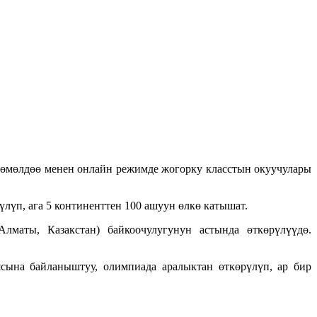
зөмөлдөө менен онлайн режимде жогорку класстын окуучулары
лүп, ага 5 континенттен 100 ашуун өлкө катышат.
аты, Казакстан) байкоочулугунун астында өткөрүлүүдө.
сына байланыштуу, олимпиада аралыктан өткөрүлүп, ар бир