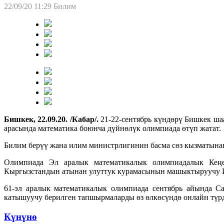
22/09/20 11:29
Билим
Бишкек, 22.09.20. /Кабар/.
21-22-сентябрь күндөрү Бишкек ша
арасында математика боюнча дүйнөлүк олимпиада өтүп жатат.
Билим берүү жана илим министрлигинин басма сөз кызматынан
Олимпиада Эл аралык математикалык олимпиадалык Кеңе
Кыргызстандын атынан улуттук курамасынын машыктыруучу
61-эл аралык математикалык олимпиада сентябрь айында Са
катышуучу берилген тапшырмаларды өз өлкөсүндө онлайн түрд
Күнүнө