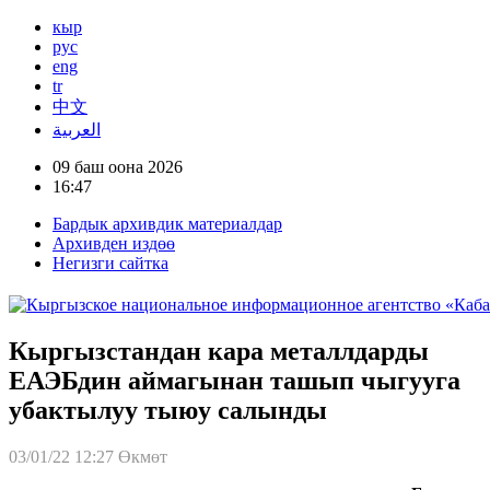
кыр
рус
eng
tr
中文
العربية
09 баш оона 2026
16:47
Бардык архивдик материалдар
Архивден издөө
Негизги сайтка
Кыргызстандан кара металлдарды
ЕАЭБдин аймагынан ташып чыгууга
убактылуу тыюу салынды
03/01/22 12:27
Өкмөт