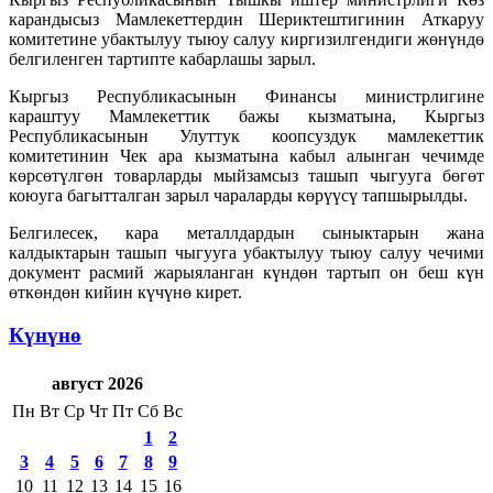
карандысыз Мамлекеттердин Шериктештигинин Аткаруу
комитетине убактылуу тыюу салуу киргизилгендиги жөнүндө
белгиленген тартипте кабарлашы зарыл.
Кыргыз Республикасынын Финансы министрлигине
караштуу Мамлекеттик бажы кызматына, Кыргыз
Республикасынын Улуттук коопсуздук мамлекеттик
комитетинин Чек ара кызматына кабыл алынган чечимде
көрсөтүлгөн товарларды мыйзамсыз ташып чыгууга бөгөт
коюуга багытталган зарыл чараларды көрүүсү тапшырылды.
Белгилесек, кара металлдардын сыныктарын жана
калдыктарын ташып чыгууга убактылуу тыюу салуу чечими
документ расмий жарыяланган күндөн тартып он беш күн
өткөндөн кийин күчүнө кирет.
Күнүнө
август 2026
Пн
Вт
Ср
Чт
Пт
Сб
Вс
1
2
3
4
5
6
7
8
9
10
11
12
13
14
15
16