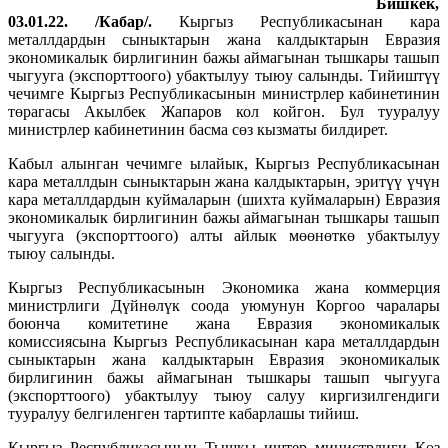
Бишкек,
03.01.22. /Кабар/.
Кыргыз Республикасынан кара
металлдардын сыныктарын жана калдыктарын Евразия
экономикалык бирлигинин бажы аймагынан тышкары ташып
чыгууга (экспорттоого) убактылуу тыюу салынды. Тийиштүү
чечимге Кыргыз Республикасынын министрлер кабинетинин
төрагасы Акылбек Жапаров кол койгон. Бул тууралуу
министрлер кабинетинин басма сөз кызматы билдирет.
Кабыл алынган чечимге ылайык, Кыргыз Республикасынан
кара металлдын сыныктарын жана калдыктарын, эритүү үчүн
кара металлдардын куймаларын (шихта куймаларын) Евразия
экономикалык бирлигинин бажы аймагынан тышкары ташып
чыгууга (экспорттоого) алты айлык мөөнөткө убактылуу
тыюу салынды.
Кыргыз Республикасынын Экономика жана коммерция
министрлиги Дүйнөлүк соода уюмунун Коргоо чаралары
боюнча комитетине жана Евразия экономикалык
комиссиясына Кыргыз Республикасынан кара металлдардын
сыныктарын жана калдыктарын Евразия экономикалык
бирлигинин бажы аймагынан тышкары ташып чыгууга
(экспорттоого) убактылуу тыюу салуу киргизилгендиги
тууралуу белгиленген тартипте кабарлашы тийиш.
Кыргыз Республикасынын Тышкы иштер министрлиги Көз