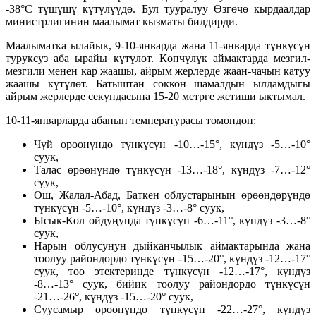
-38°C түшүшү күтүлүүдө. Бул тууралуу Өзгөчө кырдаалдар
министрлигинин маалымат кызматы билдирди.
Маалыматка ылайык, 9-10-январда жана 11-январда түнкүсүн
туруксуз аба ырайы күтүлөт. Көпчүлүк аймактарда мезгил-
мезгили менен кар жаашы, айрым жерлерде жаан-чачын катуу
жаашы күтүлөт. Батыштан соккон шамалдын ылдамдыгы
айрым жерлерде секундасына 15-20 метрге жетиши ыктымал.
10-11-январларда абанын температурасы төмөндөп:
Чүй өрөөнүндө түнкүсүн -10…-15°, күндүз -5…-10°
суук,
Талас өрөөнүндө түнкүсүн -13…-18°, күндүз -7…-12°
суук,
Ош, Жалал-Абад, Баткен облустарынын өрөөндөрүндө
түнкүсүн -5…-10°, күндүз -3…-8° суук,
Ысык-Көл ойдуңунда түнкүсүн -6…-11°, күндүз -3…-8°
суук,
Нарын облусунун дыйканчылык аймактарында жана
тоолуу райондордо түнкүсүн -15…-20°, күндүз -12…-17°
суук, тоо этектеринде түнкүсүн -12…-17°, күндүз
-8…-13° суук, бийик тоолуу райондордо түнкүсүн
-21…-26°, күндүз -15…-20° суук,
Суусамыр өрөөнүндө түнкүсүн -22…-27°, күндүз