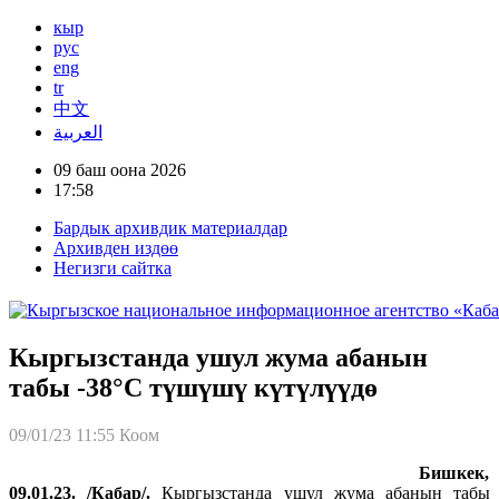
кыр
рус
eng
tr
中文
العربية
09 баш оона 2026
17:58
Бардык архивдик материалдар
Архивден издөө
Негизги сайтка
Кыргызстанда ушул жума абанын
табы -38°C түшүшү күтүлүүдө
09/01/23 11:55
Коом
Бишкек,
09.01.23. /Кабар/.
Кыргызстанда ушул жума абанын табы