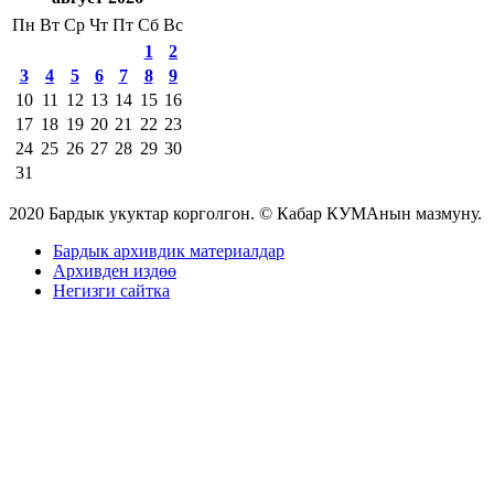
Пн
Вт
Ср
Чт
Пт
Сб
Вс
1
2
3
4
5
6
7
8
9
10
11
12
13
14
15
16
17
18
19
20
21
22
23
24
25
26
27
28
29
30
31
2020 Бардык укуктар корголгон. © Кабар КУМАнын мазмуну.
Бардык архивдик материалдар
Архивден издөө
Негизги сайтка