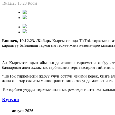
19/12/23 13:23
Коом
Бишкек, 19.12.23. /Кабар/.
Кыргызстанда TikTok тиркемеси а
караштуу байланыш тармагын тескөө жана көзөмөлдөө кызмат
Ал Кыргызстандын аймагында аталган тиркемени жабуу өт
балдардын адеп-ахлактык тарбиясына терс таасирин тийгизип,
"TikTok тиркемесин жабуу үчүн соттун чечими керек, бизге 
жана жаштар саясаты министрлигинин ортосунда маселени тын
Токторбаев учурда тиркеме штаттык режимде иштеп жатканды
Күнүнө
август 2026