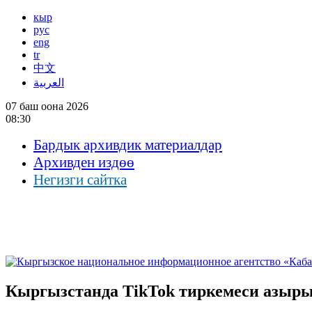
кыр
рус
eng
tr
中文
العربية
07 баш оона 2026
08:30
Бардык архивдик материалдар
Архивден издөө
Негизги сайтка
Кыргызстанда TikTok тиркемеси азыр