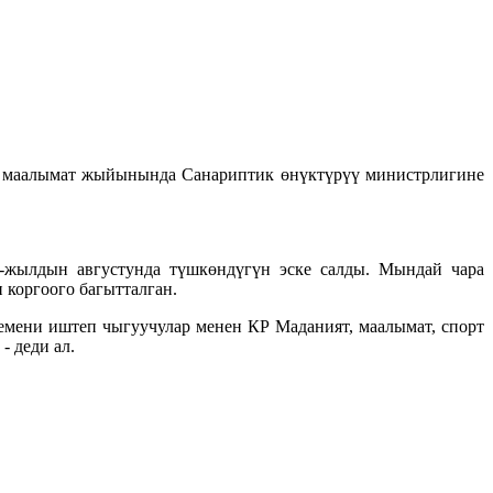
н маалымат жыйынында Санариптик өнүктүрүү министрлигине
-жылдын августунда түшкөндүгүн эске салды. Мындай чара
 коргоого багытталган.
кемени иштеп чыгуучулар менен КР Маданият, маалымат, спорт
 деди ал.