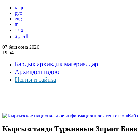
кыр
рус
eng
tr
中文
العربية
07 баш оона 2026
19:54
Бардык архивдик материалдар
Архивден издөө
Негизги сайтка
Кыргызстанда Түркиянын Зираат Бан