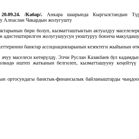
20.09.24. /Кабар/.
Анкара шаарында Кыргызстандын Түр
ру Алпаслан Чакардын жолугушту
арынын бири болуп, кызматташтыктын актуалдуу маселелерин
үн адистештирилген жолугушуусун уюштуруу боюнча макулдашу
еттеринин банктар ассоциацияларынын кезектеги жыйынын өтк
чуу маселеси көтөрүлдү. Элчи Руслан Казакбаев бул кадамдын
 өлкөдө иштеп жатканын белгилеп, кызматташууну кеңейтү
ын ортосундагы банктык-финансылык байланыштарды чыңдоог