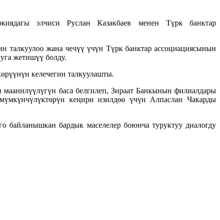
киядагы элчиси Руслан Казакбаев менен Түрк банктар
 талкуулоо жана чечүү үчүн Түрк банктар ассоциациясынын
уга жетишүү болду.
өрүүнүн келечегин талкуулашты.
 маанилүүлүгүн баса белгилеп, Зираат Банкынын филиалдары
ү мүмкүнчүлүктөрүн кеңири изилдөө үчүн Алпаслан Чакарды
о байланышкан бардык маселелер боюнча туруктуу диалогду