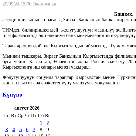
20/09/24 15:00
Экономика
Бишкек, 
ассоциациясынын төрагасы, Зираат Банкынын башкы директо
ТИМден билдиришкендей, жолугушуунун маанилүү жыйынтыкт
платформасында эки өлкөнүн банк мекемелеринин өкүлдөрүн
Тараптар ошондой эле Кыргызстандын аймагында Түрк мамлек
Мындан тышкары, Зираат Банкынын Кыргызстанда филиалын а
буга чейин Казакстан, Өзбекстан жана Россия сыяктуу 20
Кыргызстанга иш сапары менен чакырды.
Жолугушуунун соңунда тараптар Кыргызстан менен Түркиян
жана тыгыз өз ара аракеттенүүнү улантууга макулдашты.
Күнүнө
август 2026
Пн
Вт
Ср
Чт
Пт
Сб
Вс
1
2
3
4
5
6
7
8
9