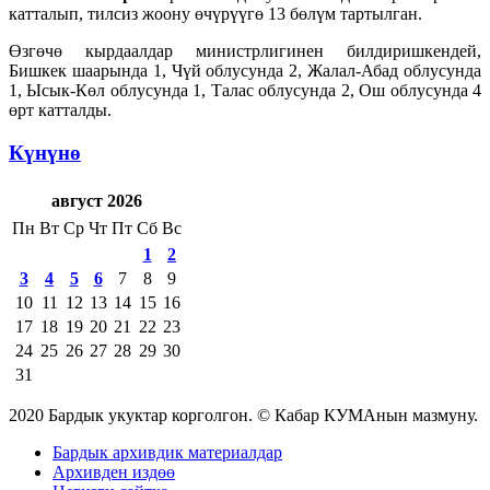
катталып, тилсиз жоону өчүрүүгө 13 бөлүм тартылган.
Өзгөчө кырдаалдар министрлигинен билдиришкендей,
Бишкек шаарында 1, Чүй облусунда 2, Жалал-Абад облусунда
1, Ысык-Көл облусунда 1, Талас облусунда 2, Ош облусунда 4
өрт катталды.
Күнүнө
август 2026
Пн
Вт
Ср
Чт
Пт
Сб
Вс
1
2
3
4
5
6
7
8
9
10
11
12
13
14
15
16
17
18
19
20
21
22
23
24
25
26
27
28
29
30
31
2020 Бардык укуктар корголгон. © Кабар КУМАнын мазмуну.
Бардык архивдик материалдар
Архивден издөө