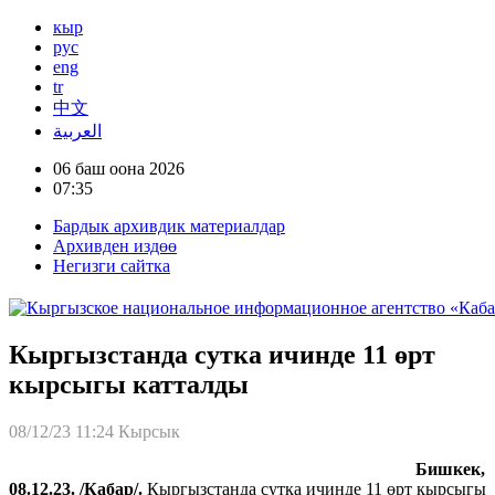
кыр
рус
eng
tr
中文
العربية
06 баш оона 2026
07:35
Бардык архивдик материалдар
Архивден издөө
Негизги сайтка
Кыргызстанда сутка ичинде 11 өрт
кырсыгы катталды
08/12/23 11:24
Кырсык
Бишкек,
08.12.23. /Кабар/.
Кыргызстанда сутка ичинде 11 өрт кырсыгы