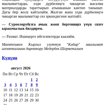
маалыматтарды, элди дүрбөлөңгө чакырган жасалма
материалдарды тараттырып атышканын кантип танышат.
Дагы бир жолу кайталайм. Жалган жана элди дүрбөлөңгө
чакырган маалыматтар сөз эркиндигине жатпайт.
— Суроолорубузга ачык жооп бергениңиз үчүн сизге
ыраазчылык билдирем.
—
Рахмат. Ишиңерге ийгиликтерди каалайм.
Маектешкен Кыргыз улуттук "Кабар" маалымат
агенттигинин директору Медербек Шерметалиев
Күнүнө
август 2026
Пн
Вт
Ср
Чт
Пт
Сб
Вс
1
2
3
4
5
6
7
8
9
10
11
12
13
14
15
16
17
18
19
20
21
22
23
24
25
26
27
28
29
30