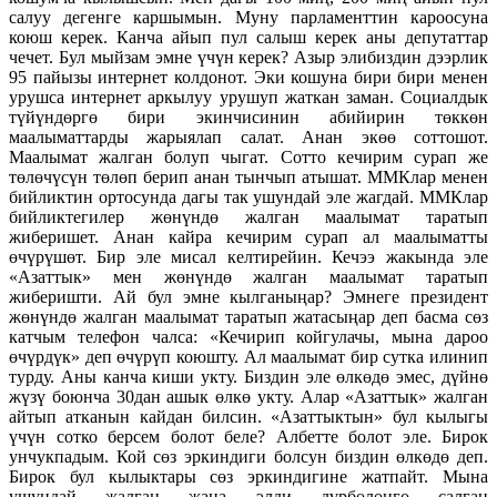
салуу дегенге каршымын. Муну парламенттин кароосуна
коюш керек. Канча айып пул салыш керек аны депутаттар
чечет. Бул мыйзам эмне үчүн керек? Азыр элибиздин дээрлик
95 пайызы интернет колдонот. Эки кошуна бири бири менен
урушса интернет аркылуу урушуп жаткан заман. Социалдык
түйүндөргө бири экинчисинин абийирин төккөн
маалыматтарды жарыялап салат. Анан экөө соттошот.
Маалымат жалган болуп чыгат. Сотто кечирим сурап же
төлөчүсүн төлөп берип анан тынчып атышат. ММКлар менен
бийликтин ортосунда дагы так ушундай эле жагдай. ММКлар
бийликтегилер жөнүндө жалган маалымат таратып
жиберишет. Анан кайра кечирим сурап ал маалыматты
өчүрүшөт. Бир эле мисал келтирейин. Кечээ жакында эле
«Азаттык» мен жөнүндө жалган маалымат таратып
жиберишти. Ай бул эмне кылганыңар? Эмнеге президент
жөнүндө жалган маалымат таратып жатасыңар деп басма сөз
катчым телефон чалса: «Кечирип койгулачы, мына дароо
өчүрдүк» деп өчүрүп коюшту. Ал маалымат бир сутка илинип
турду. Аны канча киши укту. Биздин эле өлкөдө эмес, дүйнө
жүзү боюнча 30дан ашык өлкө укту. Алар «Азаттык» жалган
айтып атканын кайдан билсин. «Азаттыктын» бул кылыгы
үчүн сотко берсем болот беле? Албетте болот эле. Бирок
унчукпадым. Кой сөз эркиндиги болсун биздин өлкөдө деп.
Бирок бул кылыктары сөз эркиндигине жатпайт. Мына
ушундай жалган жана элди дүрбөлөңгө салган