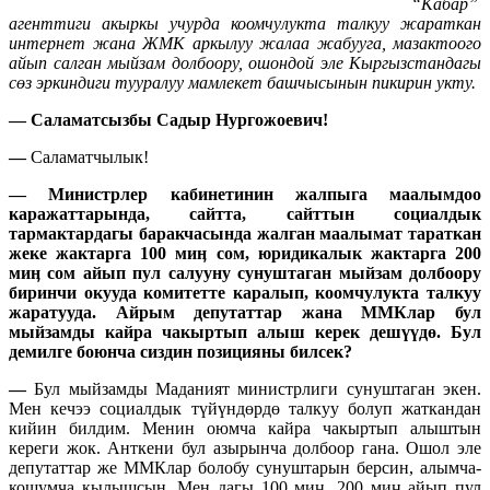
“Кабар”
агенттиги акыркы учурда коомчулукта талкуу жараткан
интернет жана ЖМК аркылуу жалаа жабууга, мазактоого
айып салган мыйзам долбоору, ошондой эле Кыргызстандагы
сөз эркиндиги тууралуу мамлекет башчысынын пикирин укту.
— Саламатсызбы Садыр Нургожоевич!
—
Саламатчылык!
—
Министрлер кабинетинин жалпыга маалымдоо
каражаттарында, сайтта, сайттын социалдык
тармактардагы баракчасында жалган маалымат тараткан
жеке жактарга 100 миӊ сом, юридикалык жактарга 200
миӊ сом айып пул салууну сунуштаган мыйзам долбоору
биринчи окууда комитетте каралып, коомчулукта талкуу
жаратууда. Айрым депутаттар жана ММКлар бул
мыйзамды кайра чакыртып алыш керек дешүүдө. Бул
демилге боюнча сиздин позицияны билсек?
—
Бул мыйзамды Маданият министрлиги сунуштаган экен.
Мен кечээ социалдык түйүндөрдө талкуу болуп жаткандан
кийин билдим. Менин оюмча кайра чакыртып алыштын
кереги жок. Анткени бул азырынча долбоор гана. Ошол эле
депутаттар же ММКлар болобу сунуштарын берсин, алымча-
кошумча кылышсын. Мен дагы 100 миң, 200 миң айып пул