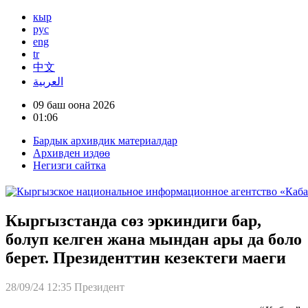
кыр
рус
eng
tr
中文
العربية
09 баш оона 2026
01:06
Бардык архивдик материалдар
Архивден издөө
Негизги сайтка
Кыргызстанда сөз эркиндиги бар,
болуп келген жана мындан ары да боло
берет. Президенттин кезектеги маеги
28/09/24 12:35
Президент