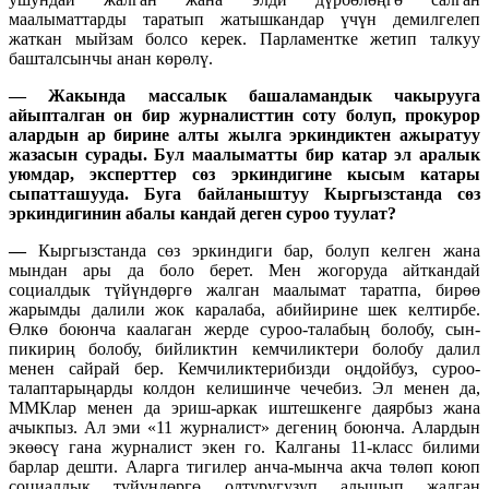
маалыматтарды таратып жатышкандар үчүн демилгелеп
жаткан мыйзам болсо керек. Парламентке жетип талкуу
башталсынчы анан көрөлү.
—
Жакында массалык башаламандык чакырууга
айыпталган он бир журналисттин соту болуп, прокурор
алардын ар бирине алты жылга эркиндиктен ажыратуу
жазасын сурады. Бул маалыматты бир катар эл аралык
уюмдар, эксперттер сөз эркиндигине кысым катары
сыпатташууда. Буга байланыштуу Кыргызстанда сөз
эркиндигинин абалы кандай деген суроо туулат?
—
Кыргызстанда сөз эркиндиги бар, болуп келген жана
мындан ары да боло берет. Мен жогоруда айткандай
социалдык түйүндөргө жалган маалымат таратпа, бирөө
жарымды далили жок каралаба, абийирине шек келтирбе.
Өлкө боюнча каалаган жерде суроо-талабың болобу, сын-
пикириң болобу, бийликтин кемчиликтери болобу далил
менен сайрай бер. Кемчиликтерибизди оңдойбуз, суроо-
талаптарыңарды колдон келишинче чечебиз. Эл менен да,
ММКлар менен да эриш-аркак иштешкенге даярбыз жана
ачыкпыз. Ал эми «11 журналист» дегениң боюнча. Алардын
экөөсү гана журналист экен го. Калганы 11-класс билими
барлар дешти. Аларга тигилер анча-мынча акча төлөп коюп
социалдык түйүндөргө олтуругузуп алышып жалган