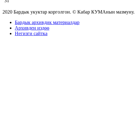
31
2020 Бардык укуктар корголгон. © Кабар КУМАнын мазмуну.
Бардык архивдик материалдар
Архивден издөө
Негизги сайтка