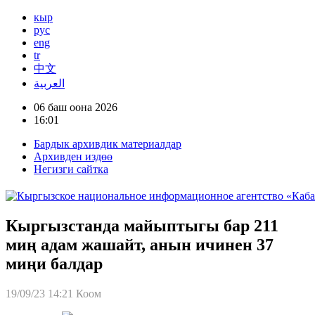
кыр
рус
eng
tr
中文
العربية
06 баш оона 2026
16:01
Бардык архивдик материалдар
Архивден издөө
Негизги сайтка
Кыргызстанда майыптыгы бар 211
миң адам жашайт, анын ичинен 37
миңи балдар
19/09/23 14:21
Коом