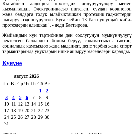
Кытайдын алдыңкы протездик өндүрүүчүлөрү менен
кызматташат. Электроникасыз иштеген, суудан коркпогон
жана балдарга толук ылайыкташкан протездик-гаджеттерди
чыгаруу өздөштүрүлгөн. Буга чейин 13 бала ушундай киби-
протездерди алышкан", - деди Баатырова.
Жыйындын күн тартибинде ден соолугунун мүмкүнчүлүгү
чектелген балдардын билим берүү, саламаттыкты сактоо,
социалдык камсыздоо жана маданият, дене тарбия жана спорт
тармактарында укуктарын ишке ашыруу маселелери каралды.
Күнүнө
август 2026
Пн
Вт
Ср
Чт
Пт
Сб
Вс
1
2
3
4
5
6
7
8
9
10
11
12
13
14
15
16
17
18
19
20
21
22
23
24
25
26
27
28
29
30
31