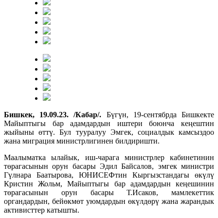
Бишкек, 19.09.23. /Кабар/.
Бүгүн, 19-сентябрда Бишкекте
Майыптыгы бар адамдардын иштери боюнча кеңештин
жыйыны өттү. Бул тууралуу Эмгек, социалдык камсыздоо
жана миграция министрлигинен билдиришти.
Маалыматка ылайык, иш-чарага министрлер кабинетинин
төрагасынын орун басары Эдил Байсалов, эмгек министри
Гүлнара Баатырова, ЮНИСЕФтин Кыргызстандагы өкүлү
Кристин Жольм, Майыптыгы бар адамдардын кеңешинин
төрагасынын орун басары Т.Исаков, мамлекеттик
органдардын, бейөкмөт уюмдардын өкүлдөрү жана жарандык
активисттер катышты.