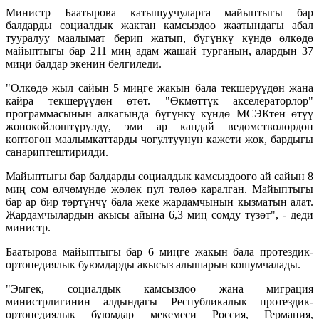
Министр Баатырова катышуучуларга майыптыгы бар
балдарды социалдык жактан камсыздоо жаатындагы абал
тууралуу маалымат берип жатып, бүгүнкү күндө өлкөдө
майыптыгы бар 211 миң адам жашай турганын, алардын 37
миңи балдар экенин белгиледи.
"Өлкөдө жыл сайын 5 миңге жакын бала текшерүүдөн жана
кайра текшерүүдөн өтөт. "Өкмөттүк акселераторлор"
программасынын алкагында бүгүнкү күндө МСЭКтен өтүү
жөнөкөйлөштүрүлдү, эми ар кандай ведомстволордон
көптөгөн маалымкаттарды чогултуунун кажети жок, бардыгы
санариптештирилди.
Майыптыгы бар балдарды социалдык камсыздоого ай сайын 8
миң сом өлчөмүндө жөлөк пул төлөө каралган. Майыптыгы
бар ар бир төртүнчү бала жеке жардамчынын кызматын алат.
Жардамчылардын акысы айына 6,3 миң сомду түзөт", - деди
министр.
Баатырова майыптыгы бар 6 миңге жакын бала протездик-
ортопедиялык буюмдарды акысыз алышарын кошумчалады.
"Эмгек, социалдык камсыздоо жана миграция
министрлигинин алдындагы Республикалык протездик-
ортопедиялык буюмдар мекемеси Россия, Германия,