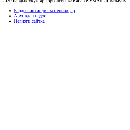
2020 Бардык укуктар корголгон. © Кабар КУМАнын мазмуну.
Бардык архивдик материалдар
Архивден издөө
Негизги сайтка