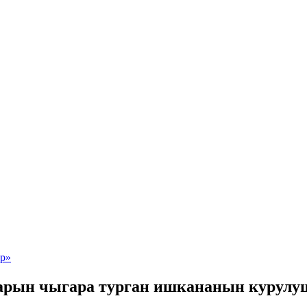
арын чыгара турган ишкананын курулу