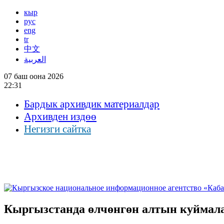
кыр
рус
eng
tr
中文
العربية
07 баш оона 2026
22:31
Бардык архивдик материалдар
Архивден издөө
Негизги сайтка
Кыргызстанда өлчөнгөн алтын куймал