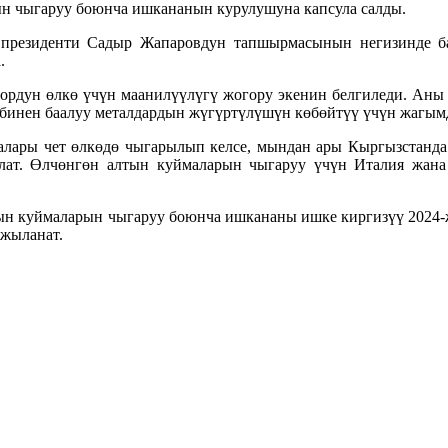
н чыгаруу боюнча ишкананын курулушуна капсула салды.
 президенти Садыр Жапаровдун тапшырмасынын негизинде 
.
ордун өлкө үчүн маанилүүлүгү жогору экенин белгиледи. Аны
бинен баалуу металдардын жүгүртүлүшүн көбөйтүү үчүн жагымд
малары чет өлкөдө чыгарылып келсе, мындан ары Кыргызстанд
ылат. Өлчөнгөн алтын куймаларын чыгаруу үчүн Италия жан
лтын куймаларын чыгаруу боюнча ишкананы ишке киргизүү 2024-
жыланат.