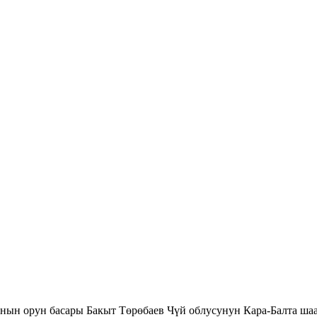
нын орун басары Бакыт Төрөбаев Чүй облусунун Кара-Балта ш