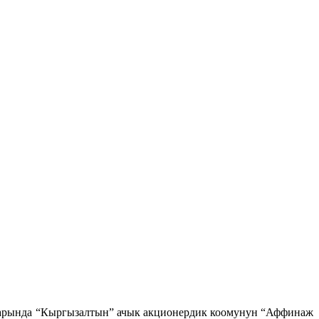
аарында “Кыргызалтын” ачык акционердик коомунун “Аффинаж