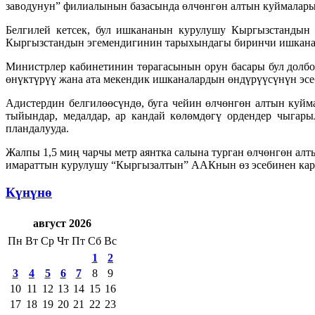
заводунун” филиалынын базасында өлчөнгөн алтын куймалары
Белгилей кетсек, бул ишкананын курулушу Кыргызстандын
Кыргызстандын эгемендигинин тарыхындагы биринчи ишкана
Министрлер кабинетинин төрагасынын орун басары бул долбо
өнүктүрүү жана ата мекендик ишканалардын өндүрүүсүнүн эсе
Адистердин белгилөөсүндө, буга чейин өлчөнгөн алтын куй
тыйындар, медалдар, ар кандай көлөмдөгү ордендер чыгар
пландалууда.
Жалпы 1,5 миң чарчы метр аянтка салына турган өлчөнгөн а
имараттын курулушу “Кыргызалтын” ААКнын өз эсебинен кар
Күнүнө
август 2026
Пн
Вт
Ср
Чт
Пт
Сб
Вс
1
2
3
4
5
6
7
8
9
10
11
12
13
14
15
16
17
18
19
20
21
22
23