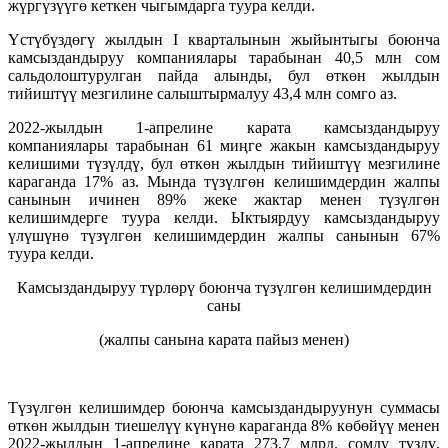
жүргүзүүгө кеткен чыгымдарга туура келди.
Үстүбүздөгү жылдын I кварталынын жыйынтыгы боюнча
камсыздандыруу компаниялары тарабынан 40,5 млн сом
сальдолоштурулган пайда алынды, бул өткөн жылдын
тийиштүү мезгилине салыштырмалуу 43,4 млн сомго аз.
2022-жылдын 1-апрелине карата камсыздандыруу
компаниялары тарабынан 61 миңге жакын камсыздандыруу
келишими түзүлдү, бул өткөн жылдын тийиштүү мезгилине
караганда 17% аз. Мында түзүлгөн келишимдердин жалпы
санынын ичинен 89% жеке жактар менен түзүлгөн
келишимдерге туура келди. Ыктыярдуу камсыздандыруу
үлүшүнө түзүлгөн келишимдердин жалпы санынын 67%
туура келди.
Камсыздандыруу түрлөрү боюнча түзүлгөн келишимдердин
саны
(жалпы санына карата пайыз менен)
Түзүлгөн келишимдер боюнча камсыздандыруунун суммасы
өткөн жылдын тиешелүү күнүнө караганда 8% көбөйүү менен
2022-жылдын 1-апрелине карата 273,7 млрд. сомду түздү.