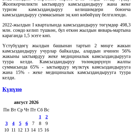
Жоопкерчиликти ыктыярдуу камсыздандыруу жана жеке
туризм камсыздандыруу келишимдери боюнча
камсыздандыруу суммасынын эң көп көбөйүшү белгиленди.
2022-жылдын I кварталында камсыздандыруу төгүмдөр 498,3
млн. сомдо келип түшкөн, бул өткөн жылдын январь-мартына
караганда 1,5 эсеге көп.
Үстүбүздөгү жылдын башынан тартып 2 миңге жакын
камсыздандыруу учурлар байкалды, алардын ичинен 56%
жакыны ыктыярдуу жеке медициналык камсыздандырууга
туура келди. Камсыздандыруу төлөмдөрүнүн жалпы
суммасында 65% - ыктыярдуу мүлктүк камсыздандырууга
жана 15% - жеке медициналык камсыздандырууга туура
келди.
Күнүнө
август 2026
Пн
Вт
Ср
Чт
Пт
Сб
Вс
1
2
3
4
5
6
7
8
9
10
11
12
13
14
15
16