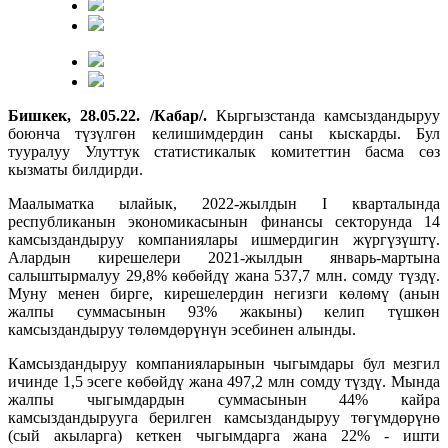
Бишкек, 28.05.22. /Кабар/.
Кыргызстанда камсыздандыруу
боюнча түзүлгөн келишимдердин саны кыскарды. Бул
тууралуу Улуттук статистикалык комитеттин басма сөз
кызматы билдирди.
Маалыматка ылайык, 2022-жылдын I кварталында
республиканын экономикасынын финансы секторунда 14
камсыздандыруу компаниялары ишмердигин жүргүзүштү.
Алардын кирешелери 2021-жылдын январь-мартына
салыштырмалуу 29,8% көбөйдү жана 537,7 млн. сомду түздү.
Муну менен бирге, кирешелердин негизги көлөмү (анын
жалпы суммасынын 93% жакыны) келип түшкөн
камсыздандыруу төлөмдөрүнүн эсебинен алынды.
Камсыздандыруу компанияларынын чыгымдары бул мезгил
ичинде 1,5 эсеге көбөйдү жана 497,2 млн сомду түздү. Мында
жалпы чыгымдардын суммасынын 44% кайра
камсыздандырууга берилген камсыздандыруу төгүмдөрүнө
(сый акыларга) кеткен чыгымдарга жана 22% - ишти