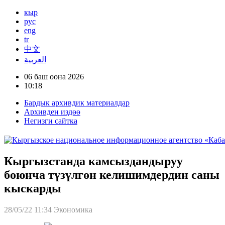
кыр
рус
eng
tr
中文
العربية
06 баш оона 2026
10:18
Бардык архивдик материалдар
Архивден издөө
Негизги сайтка
Кыргызстанда камсыздандыруу
боюнча түзүлгөн келишимдердин саны
кыскарды
28/05/22 11:34
Экономика