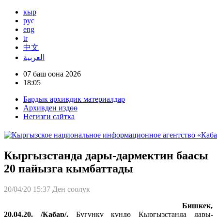
кыр
рус
eng
tr
中文
العربية
07 баш оона 2026
18:05
Бардык архивдик материалдар
Архивден издөө
Негизги сайтка
Кыргызстанда дары-дармектин баасы
20 пайызга кымбаттады
20/04/20 15:37
Ден соолук
Бишкек,
20.04.20. /Кабар/.
Бүгүнкү күндө Кыргызстанда дары-