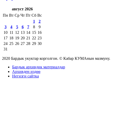
август 2026
Пн
Вт
Ср
Чт
Пт
Сб
Вс
1
2
3
4
5
6
7
8
9
10
11
12
13
14
15
16
17
18
19
20
21
22
23
24
25
26
27
28
29
30
31
2020 Бардык укуктар корголгон. © Кабар КУМАнын мазмуну.
Бардык архивдик материалдар
Архивден издөө
Негизги сайтка