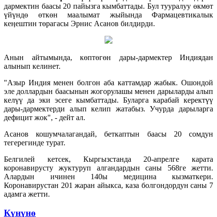
дармектин баасы 20 пайызга кымбаттады. Бул тууралуу өкмөт
үйүндө өткөн маалымат жыйында Фармацевтикалык
кеӊештин төрагасы Эрнис Асанов билдирди.
Анын айтымында, көптөгөн дары-дармектер Индиядан
алынып келинет.
"Азыр Индия менен болгон аба каттамдар жабык. Ошондой
эле доллардын баасынын жогорулашы менен дарыларды алып
келүү да эки эсеге кымбаттады. Буларга карабай керектүү
дары-дармектерди алып келип жатабыз. Учурда дарыларга
дефицит жок", - дейт ал.
Асанов кошумчалагандай, беткаптын баасы 20 сомдун
тегерегинде турат.
Белгилей кетсек, Кыргызстанда 20-апрелге карата
коронавирусту жуктуруп алгандардын саны 568ге жетти.
Алардын ичинен 140ы медицина кызматкери.
Коронавирустан 201 жаран айыкса, каза болгондордун саны 7
адамга жетти.
Күнүнө